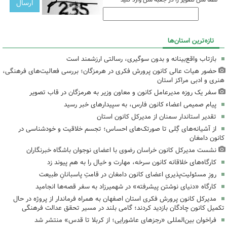
تازه‌ترین استان‌ها
بازتاب واقع‌بینانه و بدون سوگیری، رسالتی ارزشمند است
حضور هیات عالی کانون پرورش فکری در هرمزگان؛ بررسی فعالیت‌های فرهنگی،
هنری و ادبی مراکز استان
سفر یک روزه مدیرعامل کانون و معاون وزیر به هرمزگان در قاب تصویر
پیام صمیمی اعضاء کانون فارس، به سپیدارهای خبر رسید
تقدیر استاندار سمنان از مدیرکل کانون استان
از آشیانه‌های گِلی تا صورتک‌های احساس؛ تجسم خلاقیت و خودشناسی در
کانون دامغان
نشست مدیرکل کانون خراسان رضوی با اعضای نوجوان باشگاه خبرنگاران
کارگاه‌های خلاقانه کانون سرخه، مهارت و خیال را به هم پیوند زد
روزِ مسئولیت‌پذیریِ اعضای کانون دامغان در قامتِ پاسبانانِ طبیعت
کارگاه «دنیای نوشتن پیشرفته» در شهمیرزاد به سفر قصه‌ها انجامید
مدیرکل کانون پرورش فکری استان اصفهان به همراه فرماندار از پروژه در حال
تکمیل کانون چادگان بازدید کردند؛ گامی بلند در مسیر تحقق عدالت فرهنگی
فراخوان بین‌المللی «رجزهای عاشورایی؛ از کربلا تا قدس» منتشر شد