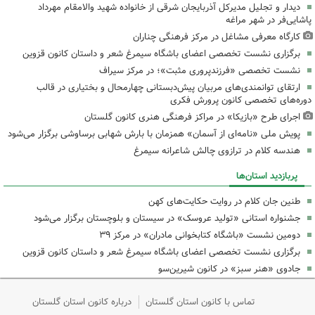
دیدار و تجلیل مدیرکل آذربایجان شرقی از خانواده شهید والامقام مهرداد
پاشایی‌فر در شهر مراغه
کارگاه معرفی مشاغل در مرکز فرهنگی چناران
برگزاری نشست تخصصی اعضای باشگاه سیمرغ شعر و داستان کانون قزوین
نشست تخصصی «فرزندپروری مثبت»؛ در مرکز سیراف
ارتقای توانمندی‌های مربیان پیش‌دبستانی چهارمحال و بختیاری در قالب
دوره‌های تخصصی کانون پرورش فکری
اجرای طرح «بازیکا» در مراکز فرهنگی هنری کانون گلستان
پویش ملی «نامه‌ای از آسمان» همزمان با بارش شهابی برساوشی برگزار می‌شود
هندسه کلام در ترازوی چالش شاعرانه سیمرغ
پربازدید استان‌ها
طنین جان کلام در روایت حکایت‌های کهن
جشنواره استانی «تولید عروسک» در سیستان و بلوچستان برگزار می‌شود
دومین نشست «باشگاه کتابخوانی مادران» در مرکز ۳۹
برگزاری نشست تخصصی اعضای باشگاه سیمرغ شعر و داستان کانون قزوین
جادوی «هنر سبز» در کانون شیرین‌سو
تماس با کانون استان گلستان
درباره کانون استان گلستان