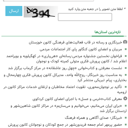
*
لطفا متن تصویر را در جعبه متن وارد کنید
تازه‌ترین استان‌ها
خبرنگاری و رسانه در قاب فعالیت‌های فرهنگی کانون خوزستان
مربیان و اعضای کانون کنگاور پای کار اجتماعات مردمی
فراخوان نخستین جشنواره مردمی-رسانه‌ای «هی‌یاری» در کهگیلویه و بویراحمد
اعلام شد / کانون پرورش فکری متولی کمیته کودک و نوجوان
نشست معرفتی و کتاب‌خوانی «چهل روز عاشقانه» در مرکز گرماب برگزار شد
به مناسبت روز خبرنگار، روح‌الله واحد، مدیرکل کانون پرورش فکری چهارمحال و
بختیاری، پیام تبریکی منتشر کرد
تأکید بر نوجوان‌محوری، تقویت اعتماد مخاطبان و ارتقای خدمات مراکز کانون در
ارومیه
معرفی کتاب«خرس و عسل» با اجرای اعضای کانون کردکوی
«برای ایران می‌مانیم، می‌خوانیم و می‌سازیم» در مراکز کانون شاهین‌شهر و
اردستان برگزار شد
خبرنگار؛ صدای آگاهی و همراه فرهنگ
حضور پرمهر امام جمعه فریدون‌شهر در جمع کودکان و نوجوانان کانون پرورش