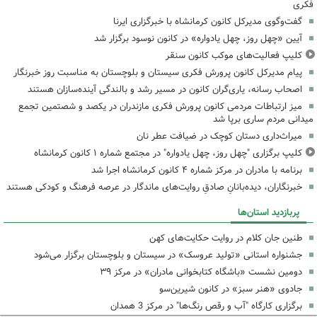
فکری
گفت‌وگوی مدیرکل کانون کرمانشاه با خبرگزاری ایرنا
آیین «چهل روز، چهل یادواره» در کانون نوسود برگزار شد
کلیپ فعالیت‌های موکب کانون سنقر
پیام مدیرکل کانون پرورش فکری سیستان و بلوچستان به مناسبت روز خبرنگار
اصحاب رسانه، یاری‌گران کانون در مسیر رشد و بالندگی آینده‌سازان هستند
میز ارتباطات مردمی کانون پرورش فکری مازندران در یکصد و شصتمین تجمع
میدانی مردم ساری برپا شد
میراث‌داری دستان کوچک در ضیافت عطر نان
کلیپ برگزاری "چهل روز، چهل یادواره" در مجتمع شماره ۱ کانون کرمانشاه
برنامه با مادران در مرکز شماره ۴ کانون کرمانشاه اجرا شد
خبرنگاران، دیده‌بانانِ صادقِ روایت‌های ماندگار در عرصه فرهنگ و کودکی هستند
پربازدید استان‌ها
طنین جان کلام در روایت حکایت‌های کهن
جشنواره استانی «تولید عروسک» در سیستان و بلوچستان برگزار می‌شود
دومین نشست «باشگاه کتابخوانی مادران» در مرکز ۳۹
جادوی «هنر سبز» در کانون شیرین‌سو
برگزاری کارگاه "آب و رقص رنگ‌ها" در مرکز 3 همدان