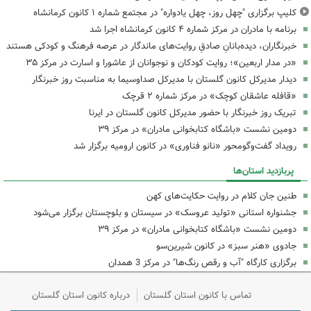
کلیپ برگزاری "چهل روز، چهل یادواره" در مجتمع شماره ۱ کانون کرمانشاه
برنامه با مادران در مرکز شماره ۴ کانون کرمانشاه اجرا شد
خبرنگاران، دیده‌بانانِ صادقِ روایت‌های ماندگار در عرصه فرهنگ و کودکی هستند
«در مدار اربعین»؛ روایت کودکان و نوجوانان از عاشورا و اسارت در مرکز ۳۵
دیدار مدیرکل کانون گلستان با مدیرکل صداوسیما به مناسبت روز خبرنگار
«قافله عاشقان کوچک» در مرکز شماره ۲ قرچک
تبریک روز خبرنگار با حضور مدیرکل کانون گلستان در ایرنا
دومین نشست «باشگاه کتابخوانی مادران» در مرکز ۳۹
رویداد گفت‌وگومحور «نانو فناوری» در کانون ارومیه برگزار شد
پربازدید استان‌ها
طنین جان کلام در روایت حکایت‌های کهن
جشنواره استانی «تولید عروسک» در سیستان و بلوچستان برگزار می‌شود
دومین نشست «باشگاه کتابخوانی مادران» در مرکز ۳۹
جادوی «هنر سبز» در کانون شیرین‌سو
برگزاری کارگاه "آب و رقص رنگ‌ها" در مرکز 3 همدان
تماس با کانون استان گلستان
درباره کانون استان گلستان