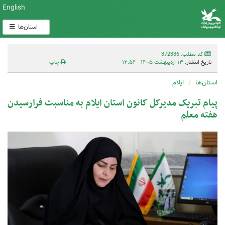
English
استان‌ها
کد مطلب: 372336
تاریخ انتشار:
۱۳ اردیبهشت ۱۴۰۵ - ۱۲:۵۴
چاپ
استان‌ها
ایلام
پیام تبریک مدیرکل کانون استان ایلام به مناسبت فرارسیدن
هفته معلم