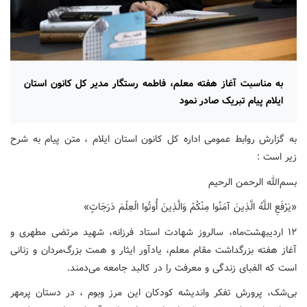
به مناسبت آغاز هفته معلم، فاطمه رستگار مدیر کل کانون استان
ایلام پیام تبریک صادر نمود
به گزارش روابط عمومی اداره کل کانون استان ایلام ، متن پیام به شرح
زیر است :
بسم‌الله الرحمن الرحیم
«یَرْفَعِ اللَّهُ الَّذِینَ آمَنُوا مِنْکُمْ وَالَّذِینَ أُوتُوا الْعِلْمَ دَرَجَاتٍ»
۱۲ اردیبهشت‌ماه، سالروز شهادت استاد فرزانه، شهید مرتضی مطهری و
آغاز هفته بزرگداشت مقام معلم، یادآور ایثار و همت بزرگ‌مردان و زنانی
است که الفبای زندگی و معرفت را در کالبد جامعه می‌دمند.
بی‌شک، پرورش تفکر واندیشه کودکان این مرز وبوم ، در دستان پرمهر