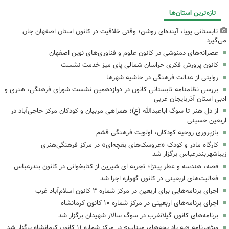
تازه‌ترین استان‌ها
تابستانی پویا، آینده‌ای روشن؛ وقتی خلاقیت در کانون استان اصفهان جان
می‌گیرد
عصرانه‌های دمنوشی در کانون علوم و فناوری‌های نوین اصفهان
کانون پرورش فکری خراسان شمالی پای میز خدمت نشست
روایتی از عدالت فرهنگی در حاشیه شهرها
بررسی نظامنامه تابستانی کانون در دوازدهمین نشست شورای فرهنگی، هنری و
ادبی استان آذربایجان غربی
از دل هنر تا سوگ اباعبدالله (ع)؛ همراهی مربیان و کودکان مرکز حاجی‌آباد در
اربعین حسینی
بازپروری روحیه کودکان، اولویت فرهنگی قشم
کارگاه مادر و کودک «عروسک‌های بقچه‌ای» در مرکز فرهنگی‌هنری
زیباشهربندرعباس برگزار شد
قصه، هندسه و عطر پیتزا؛ تجربه ای شیرین از کتابخوانی در کانون بندرعباس
فعالیت‌های اربعینی در کانون گهواره اجرا شد
اجرای برنامه‌هایی برای اربعین در مرکز شماره ۳ کانون اسلام‌آباد غرب
اجرای برنامه‌های اربعینی در مرکز شماره ۱۰ کانون کرمانشاه
برنامه‌های کانون گیلانغرب در سوگ سالار شهیدان برگزار شد
ویژه‌برنامه «به یاد بچه‌های میناب» در مرکز شماره ۱۱ کانون کرمانشاه برگزار شد