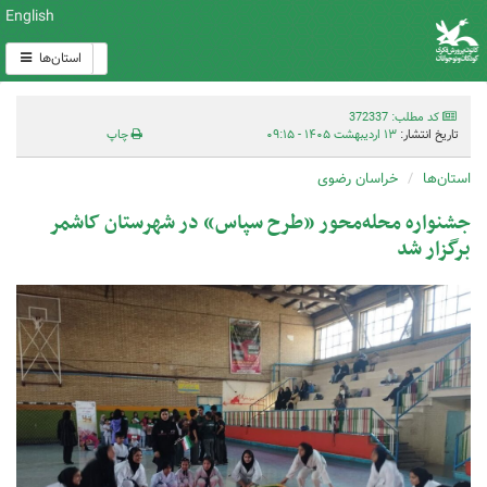
English
استان‌ها
کد مطلب: 372337
تاریخ انتشار:
۱۳ اردیبهشت ۱۴۰۵ - ۰۹:۱۵
چاپ
استان‌ها
خراسان رضوی
جشنواره محله‌محور «طرح سپاس» در شهرستان کاشمر
برگزار شد