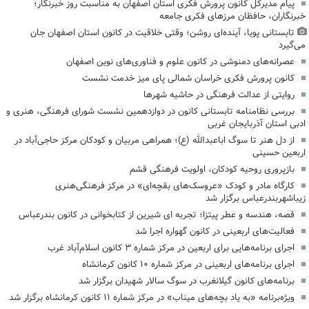
پیام مدیرکل کانون پرورش فکری استان اصفهان به مناسبت روز خبرنگار؛
خبرنگاران، حافظان مرزهای فکری جامعه
تابستانی پویا، آینده‌ای روشن؛ وقتی خلاقیت در کانون استان اصفهان جان
می‌گیرد
عصرانه‌های دمنوشی در کانون علوم و فناوری‌های نوین اصفهان
کانون پرورش فکری خراسان شمالی پای میز خدمت نشست
روایتی از عدالت فرهنگی در حاشیه شهرها
بررسی نظامنامه تابستانی کانون در دوازدهمین نشست شورای فرهنگی، هنری و
ادبی استان آذربایجان غربی
از دل هنر تا سوگ اباعبدالله (ع)؛ همراهی مربیان و کودکان مرکز حاجی‌آباد در
اربعین حسینی
بازپروری روحیه کودکان، اولویت فرهنگی قشم
کارگاه مادر و کودک «عروسک‌های بقچه‌ای» در مرکز فرهنگی‌هنری
زیباشهربندرعباس برگزار شد
قصه، هندسه و عطر پیتزا؛ تجربه ای شیرین از کتابخوانی در کانون بندرعباس
فعالیت‌های اربعینی در کانون گهواره اجرا شد
اجرای برنامه‌هایی برای اربعین در مرکز شماره ۳ کانون اسلام‌آباد غرب
اجرای برنامه‌های اربعینی در مرکز شماره ۱۰ کانون کرمانشاه
برنامه‌های کانون گیلانغرب در سوگ سالار شهیدان برگزار شد
ویژه‌برنامه «به یاد بچه‌های میناب» در مرکز شماره ۱۱ کانون کرمانشاه برگزار شد