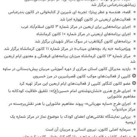
زیباشهربندرعباس برگزار شد
قصه، هندسه و عطر پیتزا؛ تجربه ای شیرین از کتابخوانی در کانون بندرعباس
فعالیت‌های اربعینی در کانون گهواره اجرا شد
اجرای برنامه‌هایی برای اربعین در مرکز شماره ۳ کانون اسلام‌آباد غرب
اجرای برنامه‌های اربعینی در مرکز شماره ۱۰ کانون کرمانشاه
برنامه‌های کانون گیلانغرب در سوگ سالار شهیدان برگزار شد
ویژه‌برنامه «به یاد بچه‌های میناب» در مرکز شماره ۱۱ کانون کرمانشاه برگزار شد
مرکز شماره ۱۳ کانون کرمانشاه میزبان برنامه‌های فرهنگی و معنوی ایام اربعین
شد
بازدید مدیرکل کانون استان مرکزی از دوره آموزشی مربیان پیش‌دبستانی در ساوه
کلیپی از فعالیت‌های موکب کانون قصرشیرین در مرز خسروی
عضو کانون کنگاور کلیپی از فعالیت‌های ایام اربعین این مرکز تهیه کرد
اجرای طرح هنری «نشان‌نوشته‌ی امام حسین(ع)»؛ تلفیق خلاقیت کودکانه با
مفاهیم عاشورایی
اجرای طرح «سایه مهربانی»؛ پیوند مفاهیم عاشورایی با هنر نقش‌برجسته در
مرکز میاندوآب
برپایی نمایشگاه نقاشی‌های اعضای کودک با موضوع نماز در مرکز شماره یک
ارومیه
سرمایه اصلی کانون، نیروی انسانی و مربیان آن است
درناهای کاغذی؛ قاصدان صلح در باشگاه کتاب‌خوانی کانون کردیجان