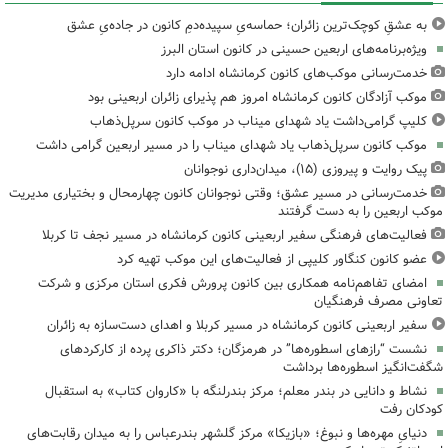
به عشقِ کوچک‌ترین زائران؛ حماسه‌یِ سپیده‌دمِ کانون در جاده‌یِ عشق
ویژه‌برنامه‌های اربعین حسینی در کانون استان البرز
خدمت‌رسانی موکب‌های کانون کرمانشاه ادامه دارد
موکب آزادگان کانون کرمانشاه امروز هم پذیرای زائران اربعینی بود
کلیپ گرامی‌داشت یاد شهدای میناب در موکب کانون سرپل‌ذهاب
موکب کانون سرپل‌ذهاب یاد شهدای میناب را در مسیر اربعین گرامی داشت
پیک روایت و پیروزی (۱۵)، میدان‌داری نوجوانان
خدمت‌رسانی در مسیر عشق؛ وقتی نوجوانان کانون چهارمحال و بختیاری مدیریت
موکب اربعین را به دست گرفتند
فعالیت‌های فرهنگی سفیر اربعینی کانون کرمانشاه در مسیر نجف تا کربلا
عضو کانون کنگاور کلیپی از فعالیت‌های این موکب تهیه کرد
امضای تفاهم‌نامه همکاری بین کانون پرورش فکری استان مرکزی و شرکت
تعاونی مصرف فرهنگیان
سفیر اربعینی کانون کرمانشاه در مسیر کربلا و اهدای دست‌سازه به زائران
نشست “رازهای اسطوره‌ها” در هرمزگان؛ دکتر ذاکری پرده از کارکردهای
شگفت‌انگیز اسطوره‌ها برداشت
نشاط و دانایی در بندر معلم؛ مرکز بندرلنگه با «کاروان کتاب» به استقبال
کودکان رفت
دنیایِ مهره‌ها و نبوغ؛ «بازیکا» مرکز گلشهر بندرعباس را به میدان رقابت‌های