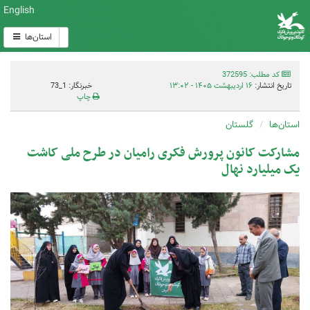
English
استان‌ها
کد مطلب: 372595
تاریخ انتشار:
۱۶ اردیبهشت ۱۴۰۵ - ۱۳:۰۲
خبرنگار: 1_73
چاپ
استان‌ها
گلستان
مشارکت کانون پرورش فکری رامیان در طرح ملی کاشت
یک میلیارد نهال