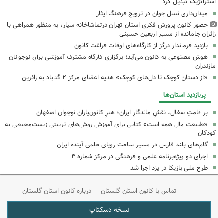
استراتژیک تبدیل کرد
میدان‌داری نسل جوان در ترویج فرهنگ ایثار
حضور کانون پرورش فکری استان تهران درتماشاخانه سیار، به منظور همراهی با
زائران جامانده از مسیر اربعین حسینی
بازدید فرماندار درگز از کارگاه‌های اوقات فراغت کانون
هوش مصنوعی به کانون می‌آید؛ برگزاری کارگاه مشترک آموزشی برای نوجوانان
مازندران
«از دستان کوچک تا دل‌های کوچک» هدیه اعضای مرکز ۲ گناباد به زائرین
پربازدید استان‌ها
بر قامتِ سفال، نقشِ ماندگارِ ایران؛ هنرِ کانون‌یاران نوجوان اصفهان
«طبیعت مال همه است» کتابی برای آموزش روش‌های تربیتی زیست‌محیطی به
کودکان
گام‌های بلند فارس در مسیر ساخت رویای علمی آینده ایران
اجرای دو ویژه‌برنامه علمی و فرهنگی در مرکز شماره ۳
طرح ملی بازیکا در یزد اجرا شد
تماس با کانون استان گلستان
درباره کانون استان گلستان
نسخه دسکتاپ