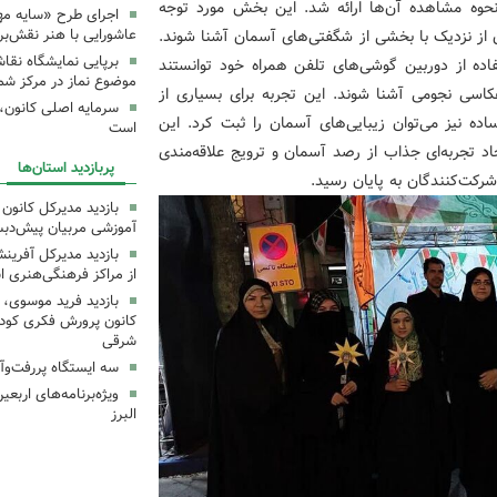
نحوه مشاهده آن‌ها ارائه شد. این بخش مورد توجه
اجرای طرح «سایه مهر
ن از نزدیک با بخشی از شگفتی‌های آسمان آشنا شوند.
عاشورایی با هنر نقش‌بر
برپایی نمایشگاه نقا
اده از دوربین گوشی‌های تلفن همراه خود توانستند
موضوع نماز در مرکز شما
سی نجومی آشنا شوند. این تجربه برای بسیاری از
سرمایه اصلی کانون، 
اده نیز می‌توان زیبایی‌های آسمان را ثبت کرد. این
است
اد تجربه‌ای جذاب از رصد آسمان و ترویج علاقه‌مندی
پربازدید استان‌ها
رکت‌کنندگان به پایان رسید.
بازدید مدیرکل کانون 
آموزشی مربیان پیش‌دبس
بازدید مدیرکل آفری
از مراکز فرهنگی‌هنری ا
بازدید فرید موسوی، 
کانون پرورش فکری کودکا
شرقی
سه ایستگاه پررفت‌وآ
ویژه‌برنامه‌های اربع
البرز