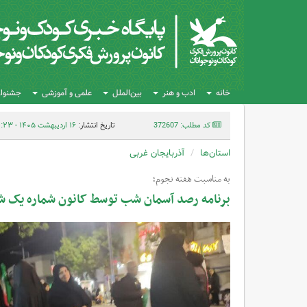
خانه
ادب و هنر
بین‌الملل
علمی و آموزشی
جشنواره
کد مطلب: 372607
تاریخ انتشار:
۱۶ اردیبهشت ۱۴۰۵ - ۱۴:۲۳
استان‌ها
آذربایجان غربی
به مناسبت هفته نجوم؛
برنامه رصد آسمان شب توسط کانون شماره یک شه