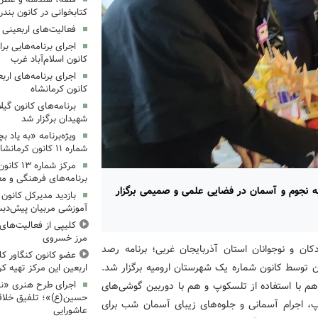
کتابخوانی در کانون بند
فعالیت‌های اربعینی د
کانون اسلام‌آباد غرب
کانون کرمانشاه
برنامه‌های کانون گی
شهیدان برگزار شد
ویژه‌برنامه «به یاد 
شماره ۱۱ کانون کرمانشاه برگزار شد
مرکز شمار
برنامه‌های فرهنگی و مع
ه نجوم و آسمان در فضایی علمی و صمیمی برگزار
بازدید مدیرکل کانون 
آموزشی مربیان پیش‌دبس
کلیپی از فعالیت‌ها
مرز خسروی
ان و نوجوانان استان آذربایجان غربی؛ برنامه رصد
عضو کانون کنگاور کلی
 توسط کانون شماره یک شهرستان ارومیه برگزار شد.
اربعین این مرکز تهیه کر
هم با استفاده از تلسکوپ و هم با دوربین گوشی‌های
اجرای طرح هنری «نش
حسین(ع)»؛ تلفیق خلاقی
 اجرام آسمانی و جلوه‌های زیبای آسمان شب برای
عاشورایی