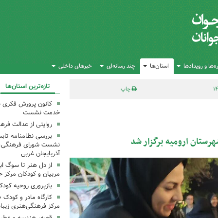
‌ها و رویدادها
استان‌ها
چند رسانه‌ای
خبرهای داخلی
تازه‌ترین استان‌ها
چاپ
کانون پرورش فکری خ
خدمت نشست
روایتی از عدالت فره
بررسی نظامنامه تابس
رستان ارومیه برگزار شد
نشست شورای فرهنگی، ه
آذربایجان غربی
از دل هنر تا سوگ اب
مربیان و کودکان مرکز ح
بازپروری روحیه کود
کارگاه مادر و کودک 
مرکز فرهنگی‌هنری زیبا
قصه، هندسه و عطر پی