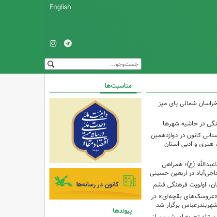
English
مناسبت‌ها
راسان شمالی پای میز
نگی در حاشیه شهرها
تانی کانون در دوازدهمین
نری و ادبی استان
اعبدالله (ع)؛ همراهی
اجی‌آباد در اربعین حسینی
کان، اولویت فرهنگی قشم
«عروسک‌های بقچه‌ای» در
شهربندرعباس برگزار شد
پیوندها
تزا؛ تجربه ای شیرین از