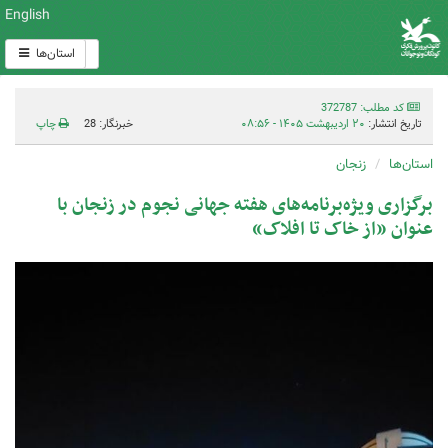
English
استان‌ها
کد مطلب: 372787
تاریخ انتشار:
۲۰ اردیبهشت ۱۴۰۵ - ۰۸:۵۶
خبرنگار: 28
چاپ
استان‌ها
زنجان
برگزاری ویژه‌برنامه‌های هفته جهانی نجوم در زنجان با
عنوان «از خاک تا افلاک»