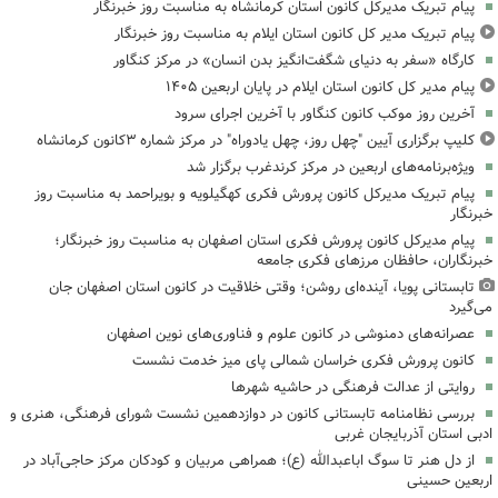
پیام تبریک مدیرکل کانون استان کرمانشاه به مناسبت روز خبرنگار
پیام تبریک مدیر کل کانون استان ایلام به مناسبت روز خبرنگار
کارگاه «سفر به دنیای شگفت‌انگیز بدن انسان» در مرکز کنگاور
پیام مدیر کل کانون استان ایلام در پایان اربعین ۱۴۰۵
آخرین روز موکب کانون کنگاور با آخرین اجرای سرود
کلیپ برگزاری آیین "چهل روز، چهل یادوراه" در مرکز شماره ۳کانون کرمانشاه
ویژه‌برنامه‌های اربعین در مرکز کرندغرب برگزار شد
پیام تبریک مدیرکل کانون پرورش فکری کهگیلویه و بویراحمد به مناسبت روز
خبرنگار
پیام مدیرکل کانون پرورش فکری استان اصفهان به مناسبت روز خبرنگار؛
خبرنگاران، حافظان مرزهای فکری جامعه
تابستانی پویا، آینده‌ای روشن؛ وقتی خلاقیت در کانون استان اصفهان جان
می‌گیرد
عصرانه‌های دمنوشی در کانون علوم و فناوری‌های نوین اصفهان
کانون پرورش فکری خراسان شمالی پای میز خدمت نشست
روایتی از عدالت فرهنگی در حاشیه شهرها
بررسی نظامنامه تابستانی کانون در دوازدهمین نشست شورای فرهنگی، هنری و
ادبی استان آذربایجان غربی
از دل هنر تا سوگ اباعبدالله (ع)؛ همراهی مربیان و کودکان مرکز حاجی‌آباد در
اربعین حسینی