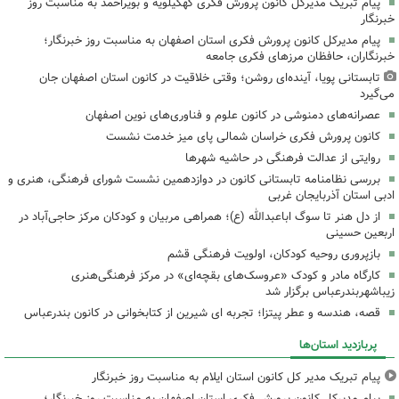
پیام تبریک مدیرکل کانون پرورش فکری کهگیلویه و بویراحمد به مناسبت روز
خبرنگار
پیام مدیرکل کانون پرورش فکری استان اصفهان به مناسبت روز خبرنگار؛
خبرنگاران، حافظان مرزهای فکری جامعه
تابستانی پویا، آینده‌ای روشن؛ وقتی خلاقیت در کانون استان اصفهان جان
می‌گیرد
عصرانه‌های دمنوشی در کانون علوم و فناوری‌های نوین اصفهان
کانون پرورش فکری خراسان شمالی پای میز خدمت نشست
روایتی از عدالت فرهنگی در حاشیه شهرها
بررسی نظامنامه تابستانی کانون در دوازدهمین نشست شورای فرهنگی، هنری و
ادبی استان آذربایجان غربی
از دل هنر تا سوگ اباعبدالله (ع)؛ همراهی مربیان و کودکان مرکز حاجی‌آباد در
اربعین حسینی
بازپروری روحیه کودکان، اولویت فرهنگی قشم
کارگاه مادر و کودک «عروسک‌های بقچه‌ای» در مرکز فرهنگی‌هنری
زیباشهربندرعباس برگزار شد
قصه، هندسه و عطر پیتزا؛ تجربه ای شیرین از کتابخوانی در کانون بندرعباس
پربازدید استان‌ها
پیام تبریک مدیر کل کانون استان ایلام به مناسبت روز خبرنگار
پیام مدیرکل کانون پرورش فکری استان اصفهان به مناسبت روز خبرنگار؛