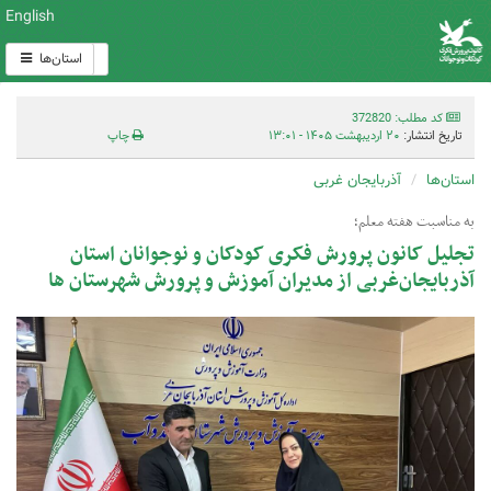
English
استان‌ها
کد مطلب: 372820
تاریخ انتشار:
۲۰ اردیبهشت ۱۴۰۵ - ۱۳:۰۱
چاپ
استان‌ها
آذربایجان غربی
به مناسبت هفته معلم؛
تجلیل کانون پرورش فکری کودکان و نوجوانان استان
آذربایجان‌غربی از مدیران آموزش‌ و پرورش شهرستان ها