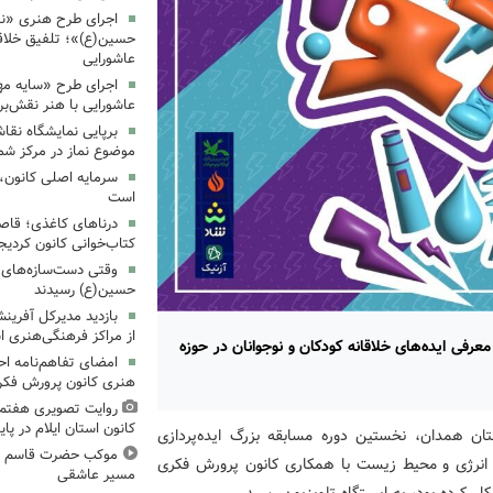
اجرای طرح هنری «نش
حسین(ع)»؛ تلفیق خلاقی
عاشورایی
اجرای طرح «سایه مهر
عاشورایی با هنر نقش‌بر
برپایی نمایشگاه نقا
موضوع نماز در مرکز شما
سرمایه اصلی کانون، 
است
درناهای کاغذی؛ قاص
کتاب‌خوانی کانون کردیج
وقتی دست‌سازه‌های ک
حسین(ع) رسیدند
بازدید مدیرکل آفری
از مراکز فرهنگی‌هنری ا
رفی ایده‌های خلاقانه کودکان و نوجوانان در حوزه
امضای تفاهم‌نامه ا
هنری کانون پرورش فکری
روایت تصویری هفتم
کانون استان ایلام در پای
ان همدان، نخستین دوره مسابقه بزرگ ایده‌پردازی
موکب حضرت قاسم ع ک
نه در حوزه انرژی و محیط زیست با همکاری کانون پرورش فکری
مسیر عاشقی