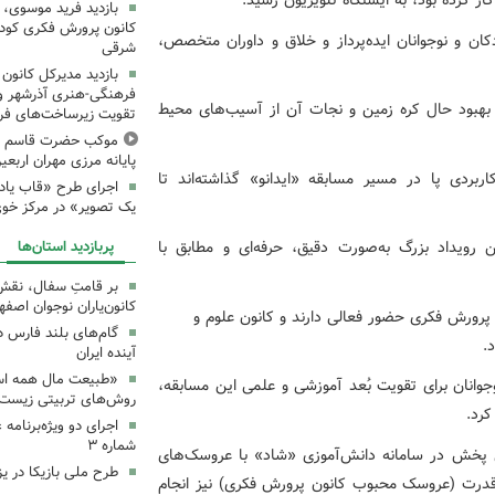
ار کرده بود، به ایستگاه تلویزیون رسید.
بازدید فرید موسوی، 
کانون پرورش فکری کودکا
ن و نوجوانان ایده‌پرداز و خلاق و داوران متخصص،
شرقی
بازدید مدیرکل کانون 
فرهنگی‌-هنری آذرشهر و 
ای بهبود حال کره زمین و نجات آن از آسیب‌های محیط
تقویت زیرساخت‌های فر
موکب حضرت قاسم ع ک
پایانه مرزی مهران اربعین ۰۵
ربردی پا در مسیر مسابقه «ایدانو» گذاشته‌اند تا
اجرای طرح «قاب یادب
یک تصویر» در مرکز خو
پربازدید استان‌ها
 رویداد بزرگ به‌صورت دقیق، حرفه‌ای و مطابق با
بر قامتِ سفال، نقشِ م
کانون‌یاران نوجوان اصفه
 پرورش فکری حضور فعالی دارند و کانون علوم و
گام‌های بلند فارس 
.
آینده ایران
«طبیعت مال همه اس
وانان برای تقویت بُعد آموزشی و علمی این مسابقه،
روش‌های تربیتی زیست‌
کرد.
اجرای دو ویژه‌برنامه
شماره ۳
 پخش در سامانه دانش‌آموزی «شاد» با عروسک‌های
طرح ملی بازیکا در یز
 قدرت (عروسک محبوب کانون پرورش فکری) نیز انجام