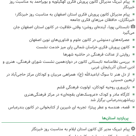
پیام تبریک مدیرکل کانون پرورش فکری کهگیلویه و بویراحمد به مناسبت روز
خبرنگار
پیام مدیرکل کانون پرورش فکری استان اصفهان به مناسبت روز خبرنگار؛
خبرنگاران، حافظان مرزهای فکری جامعه
تابستانی پویا، آینده‌ای روشن؛ وقتی خلاقیت در کانون استان اصفهان جان
می‌گیرد
عصرانه‌های دمنوشی در کانون علوم و فناوری‌های نوین اصفهان
کانون پرورش فکری خراسان شمالی پای میز خدمت نشست
روایتی از عدالت فرهنگی در حاشیه شهرها
بررسی نظامنامه تابستانی کانون در دوازدهمین نشست شورای فرهنگی، هنری و
ادبی استان آذربایجان غربی
از دل هنر تا سوگ اباعبدالله (ع)؛ همراهی مربیان و کودکان مرکز حاجی‌آباد در
اربعین حسینی
بازپروری روحیه کودکان، اولویت فرهنگی قشم
کارگاه مادر و کودک «عروسک‌های بقچه‌ای» در مرکز فرهنگی‌هنری
زیباشهربندرعباس برگزار شد
قصه، هندسه و عطر پیتزا؛ تجربه ای شیرین از کتابخوانی در کانون بندرعباس
پربازدید استان‌ها
پیام تبریک مدیر کل کانون استان ایلام به مناسبت روز خبرنگار