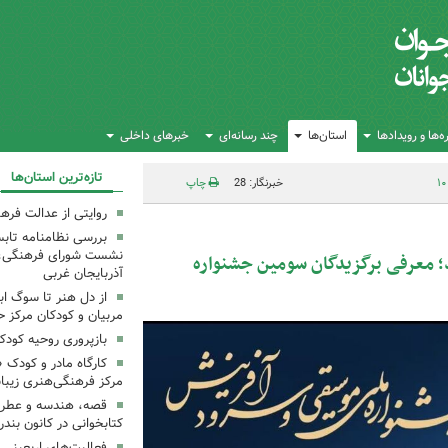
‌ها و رویدادها
استان‌ها
چند رسانه‌ای
خبرهای داخلی
تازه‌ترین استان‌ها
خبرنگار: 28
چاپ
روایتی از عدالت فره
بررسی نظامنامه تابس
نشست شورای فرهنگی، ه
؛ معرفی برگزیدگان سومین جشنواره
آذربایجان غربی
از دل هنر تا سوگ اب
مربیان و کودکان مرکز ح
بازپروری روحیه کود
کارگاه مادر و کودک 
مرکز فرهنگی‌هنری زیبا
قصه، هندسه و عطر پی
کتابخوانی در کانون بند
فعالیت‌های اربعینی د