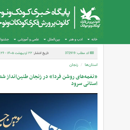
خانه
ادب و هنر
بین‌الملل
علمی و آموزشی
جشنواره
کد مطلب: 372919
تاریخ انتشار:
۲۲ اردیبهشت ۱۴۰۵ - ۱۰:۲۶
استان‌ها
زنجان
«نغمه‌های روشن فردا» در زنجان طنین‌انداز شد
استانی سرود