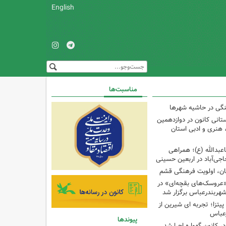
English
مناسبت‌ها
نگی در حاشیه شهرها
تانی کانون در دوازدهمین
نری و ادبی استان
اعبدالله (ع)؛ همراهی
اجی‌آباد در اربعین حسینی
کان، اولویت فرهنگی قشم
«عروسک‌های بقچه‌ای» در
شهربندرعباس برگزار شد
تزا؛ تجربه ای شیرین از
رعباس
پیوندها
ر کانون گهواره اجرا شد