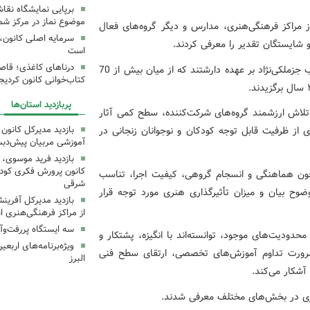
برپایی نمایشگاه نقا
موضوع نماز در مرکز شما
 مراکز فرهنگی‌هنری، مدارس و دیگر گروه‌های فعال
سرمایه اصلی کانون، 
 و شایستگان تقدیر را معرفی کردند.
است
درناهای کاغذی؛ قاص
هیئت داوران این دوره را مهدی سرابی، علی رحمانیان و رباب جزملکی‌نژاد بر عهده دارشتند که از میان بیش از 70
کتاب‌خوانی کانون کردیج
پربازدید استان‌ها
تلاش ارزشمند گروه‌های شرکت‌کننده، سطح کمی آثار
بازدید مدیرکل کانون 
ای از ظرفیت قابل توجه کودکان و نوجوانان زنجانی در
آموزشی مربیان پیش‌دبس
بازدید فرید موسوی، 
کانون پرورش فکری کودکا
ون هماهنگی و انسجام گروهی، کیفیت اجرا، تناسب
شرقی
وح بیان و میزان تأثیرگذاری هنری مورد توجه قرار
بازدید مدیرکل آفری
از مراکز فرهنگی‌هنری ا
سه ایستگاه پررفت‌وآ
حدودیت‌های موجود، توانسته‌اند با انگیزه، پشتکار و
ویژه‌برنامه‌های اربع
 ضرورت تداوم آموزش‌های تخصصی، ارتقای سطح فنی
البرز
آشکار می‌کند.
کشوری در بخش‌های مختلف معرفی شدند.