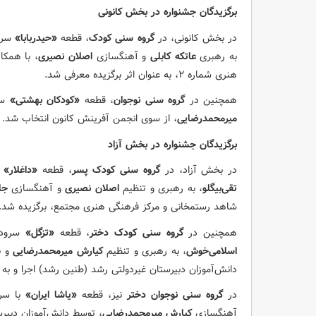
برگزیدگان جشنواره در بخش کانونی
در بخش کانونی، در
گروه سنی کودک
، قطعه
«حیدربابا»
سرود
به رهبری
عاتکه کابلی
و آهنگسازی
اصلان نصیری
، با همکا
هنری شماره ۲، به عنوان اثر برگزیده معرفی شد.
همچنین در
گروه سنی نوجوان
، قطعه
«کودکان بهشتی»
سر
میرمحمدرضایی
، از سوی انجمن آفرینش کانون انتخاب شد.
برگزیدگان جشنواره در بخش آزاد
در بخش آزاد، در
گروه سنی کودک پسر
، قطعه
«داغلار»
س
تقی‌بیگلو
، به رهبری و تنظیم
اصلان نصیری
و آهنگسازی
جل
شاهد رستمخانی و مرکز فرهنگی هنری مجتمع، برگزیده شد.
همچنین در
گروه سنی کودک دختر
، قطعه
«تزگل»
سرود
اسلامی‌خوش
، به رهبری و تنظیم
کیارش میرمحمدرضایی
و ب
دانش‌آموزان دبیرستان غیردولتی رشد (طنین رشد) اجرا و به 
در
گروه سنی نوجوان دختر
نیز، قطعه
«یاشا ایران»
با سر
آهنگسازی
کیارش میرمحمدرضایی
، توسط دانش‌آموزان دبیر