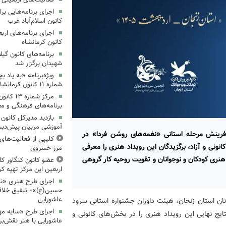
کانون اسلام‌آباد غرب
کانون کرمانشاه
برنامه‌های کانون گی
شهیدان برگزار شد
ویژه‌برنامه «به یاد 
شماره ۱۱ کانون کرمانشاه برگزار شد
مرکز شمار
برنامه‌های فرهنگی و مع
بازدید مدیرکل کانون 
آموزشی مربیان پیش‌دبس
رینش مرحله استانی «نغمه‌های روشن فردا» در
کلیپی از فعالیت‌ها
نونی و آزاد، برگزیدگان این رویداد هنری را معرفی
مرز خسروی
نری کودکان و نوجوانان و تقویت روحیه کار گروهی
عضو کانون کنگاور کلی
اربعین این مرکز تهیه کر
اجرای طرح هنری «نش
حسین(ع)»؛ تلفیق خلاقی
عاشورایی
ان استان زنجان، هیئت داوران جشنواره استانی سرود
اجرای طرح «سایه مهر
ایج نهایی این رویداد هنری را در بخش‌های کانونی و
عاشورایی با هنر نقش‌بر