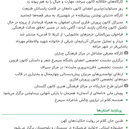
کارگاه‌های خلاقانه کانون سرخه، مهارت و خیال را به هم پیوند زد
روزِ مسئولیت‌پذیریِ اعضای کانون دامغان در قامتِ پاسبانانِ طبیعت
کارگاه «دنیای نوشتن پیشرفته» در شهمیرزاد به سفر قصه‌ها انجامید
مدیرکل کانون پرورش فکری استان اصفهان به همراه فرماندار از پروژه در حال
تکمیل کانون چادگان بازدید کردند؛ گامی بلند در مسیر تحقق عدالت فرهنگی
فراخوان بین‌المللی «رجزهای عاشورایی؛ از کربلا تا قدس» منتشر شد
دیدار و تجلیل مدیرکل آذربایجان شرقی از خانواده شهید والامقام مهرداد
پاشایی‌فر در شهر مراغه
کارگاه معرفی مشاغل در مرکز فرهنگی چناران
برگزاری نشست تخصصی اعضای باشگاه سیمرغ شعر و داستان کانون قزوین
نشست تخصصی «فرزندپروری مثبت»؛ در مرکز سیراف
ارتقای توانمندی‌های مربیان پیش‌دبستانی چهارمحال و بختیاری در قالب
دوره‌های تخصصی کانون پرورش فکری
اجرای طرح «بازیکا» در مراکز فرهنگی هنری کانون گلستان
پویش ملی «نامه‌ای از آسمان» همزمان با بارش شهابی برساوشی برگزار می‌شود
هندسه کلام در ترازوی چالش شاعرانه سیمرغ
پربازدید استان‌ها
طنین جان کلام در روایت حکایت‌های کهن
جشنواره استانی «تولید عروسک» در سیستان و بلوچستان برگزار می‌شود