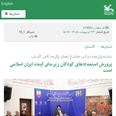
English
استان‌ها
کد مطلب: 373004
تاریخ انتشار:
۲۳ اردیبهشت ۱۴۰۵ - ۱۵:۱۷
خبرنگار: 1_73
چاپ
استان‌ها
گلستان
نماینده ولی‌فقیه در آیین تجلیل از اعضای برگزیده کانون گلستان:
پرورش استعدادهای کودکان زیربنای آینده ایران اسلامی
است