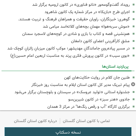
رویداد گفت‌وگومحور «نانو فناوری» در کانون ارومیه برگزار شد
اجرای طرح «بازیکا» در مرکز شماره یک کانون شاهرود
گوهری: خبرنگاران، راویان حقیقت و همراهان فرهنگ و تربیت هستند.
«موشِ سربه‌هوا» مهمانِ بچه‌های کلاته‌اسد میامی شد
هم‌نشینیِ قصه و کتاب با بازی و شادی در کوچه‌های لاسجرد سمنان
مشقِ کارآفرینیِ اعضای کانونِ دامغان
در مسیرِ پیاده‌رویِ جاماندگانِ مهدیشهر؛ موکبِ کانون میزبانِ زائرانِ کوچک شد
«بوی سیب» در کانون پرورش فکری پرند به مناسبت اربعین امام حسین(ع)
پربازدید استان‌ها
طنین جان کلام در روایت حکایت‌های کهن
پیام تبریک مدیر کل کانون استان ایلام به مناسبت روز خبرنگار
جشنواره استانی «تولید عروسک» در سیستان و بلوچستان برگزار می‌شود
جادوی «هنر سبز» در کانون شیرین‌سو
برگزاری کارگاه "آب و رقص رنگ‌ها" در مرکز 3 همدان
تماس با کانون استان گلستان
درباره کانون استان گلستان
نسخه دسکتاپ