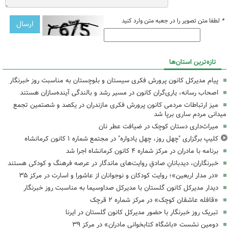
*
لطفا متن تصویر را در جعبه متن وارد کنید
تازه‌ترین استان‌ها
پیام مدیرکل کانون پرورش فکری سیستان و بلوچستان به مناسبت روز خبرنگار
اصحاب رسانه، یاری‌گران کانون در مسیر رشد و بالندگی آینده‌سازان هستند
میز ارتباطات مردمی کانون پرورش فکری مازندران در یکصد و شصتمین تجمع
میدانی مردم ساری برپا شد
میراث‌داری دستان کوچک در ضیافت عطر نان
کلیپ برگزاری "چهل روز، چهل یادواره" در مجتمع شماره ۱ کانون کرمانشاه
برنامه با مادران در مرکز شماره ۴ کانون کرمانشاه اجرا شد
خبرنگاران، دیدبانانِ صادقِ روایت‌های ماندگار در عرصه فرهنگ و کودکی هستند
«در مدار اربعین»؛ روایت کودکان و نوجوانان از عاشورا و اسارت در مرکز ۳۵
دیدار مدیرکل کانون گلستان با مدیرکل صداوسیما به مناسبت روز خبرنگار
«قافله عاشقان کوچک» در مرکز شماره ۲ قرچک
تبریک روز خبرنگار با حضور مدیرکل کانون گلستان در ایرنا
دومین نشست «باشگاه کتابخوانی مادران» در مرکز ۳۹