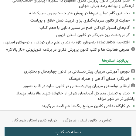
سفر مدیرکل کانون پرورش فکری اصفهان به سمیرم؛ پیگیری خدمت‌رسانی
فرهنگی و برنامه رصد بارش شهابی
نخستین گام عملی تیم‌ها در پویش «در جست‌وجوی سیارک‌ها»
حمایت از کانون سرمایه‌گذاری برای تربیت نسل خلاق و پویاست
گام‌های استوار کودکان خنج در مسیر دانایی با طعم کتاب
گرامی‌داشت روز خبرنگار در کانون استان قزوین
افتتاحیه «کافنانما»؛ پنجره‌ای تازه به دنیای علم برای کودکان و نوجوانان اصفهان
معرفی فعالیت ها و کتب کانون پرورش فکری در برنامه تلویزیونی «ناز بالالار»
پربازدید استان‌ها
دوره‌ی آموزشی مربیان پیش‌دبستانی در کانون چهارمحال و بختیاری
خبرنگار؛ صدای آگاهی و همراه فرهنگ
ارتقای توانمندی مربیان پیش‌دبستانی در کانون ساوه در قاب تصویر
دیدار و تجلیل مدیرکل آذربایجان شرقی از خانواده شهید والامقام مهرداد
پاشایی‌فر در شهر مراغه
در کارگاه نقاشی کانون مریانج رنگ‌ها هم قصه می‌گویند
تماس با کانون استان هرمزگان
درباره کانون استان هرمزگان
نسخه دسکتاپ