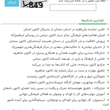
*
لطفا متن تصویر را در جعبه متن وارد کنید
تازه‌ترین استان‌ها
تقدیر نماینده ولی‌فقیه در استان سمنان از مدیرکل کانون استان
اجرای فعالیت‌های فرهنگی مرکز سیار کانون میامی در روستای ابراهیم‌آباد
پرورش خلاقیت و بذر کارآفرینی در دستانِ هنرمندِ آینده‌سازان کانون سمنان
از «دنیای نوشتن» تا حکایت‌های سعدی در مرکز فرهنگی‌هنری شهمیرزاد
«بازیکا» بستری برایِ تقویتِ همدلی و همکاریِ پسران در کانون شاهرود
نقشی از فرهنگ و بازی در توسعه تابستانه کانون میامی
«رادیو کانون سرخه»؛ جایی که کتاب‌ها به صدا در می‌آیند
تلفیقِ مهارت و سنت در مرکز شماره یک کانون شاهرود
جلوه‌گریِ ذوق و هنر در کارگاه‌هایِ تابستانه‌یِ کانون بیارجمند
«بیگَک» بوشهری؛ مهمانِ کارگاهِ عروسک‌سازیِ کانون دامغان
«بازیکا» ؛ تلفیقِ هوشمندانه تحرک و رقابت در مسیر رشد اعضای کانون دامغان
آموزش مهارت‌های کار با کودک و نوجوان به فعالان فرهنگی جهادی
آب‌سوران: کار جهادی برای کودکان و نوجوانان، سرمایه‌گذاری برای آینده کشور
است