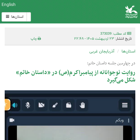
English
استان‌ها
کد مطلب: 373039
تاریخ انتشار:
۲۳ اردیبهشت ۱۴۰۵ - ۲۲:۴۸
چاپ
استان‌ها
آذربایجان غربی
در چهارمین جلسه داستان خاتم؛
روایت نوجوانانه از پیامبراکرم(ص) در «داستان خاتم»
شکل می‌گیرد