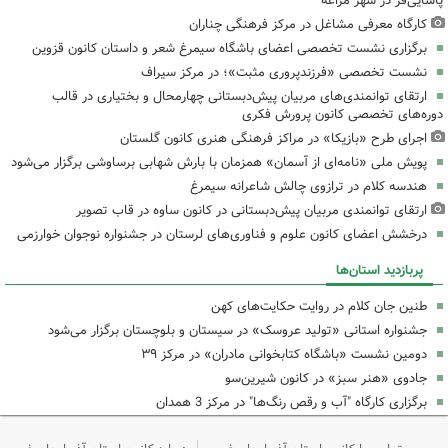
پاشایی‌فر در شهر مراغه
کارگاه معرفی مشاغل در مرکز فرهنگی چناران
برگزاری نشست تخصصی اعضای باشگاه سیمرغ شعر و داستان کانون قزوین
نشست تخصصی «فرزندپروری مثبت»؛ در مرکز سیراف
ارتقای توانمندی‌های مربیان پیش‌دبستانی چهارمحال و بختیاری در قالب
دوره‌های تخصصی کانون پرورش فکری
اجرای طرح «بازیکا» در مراکز فرهنگی هنری کانون گلستان
پویش ملی «نامه‌ای از آسمان» همزمان با بارش شهابی برساوشی برگزار می‌شود
هندسه کلام در ترازوی چالش شاعرانه سیمرغ
ارتقای توانمندی مربیان پیش‌دبستانی در کانون ساوه در قاب تصویر
درخشش اعضای کانون علوم و فناوری‌های لرستان در جشنواره نوجوان خوارزمی
پربازدید استان‌ها
طنین جان کلام در روایت حکایت‌های کهن
جشنواره استانی «تولید عروسک» در سیستان و بلوچستان برگزار می‌شود
دومین نشست «باشگاه کتابخوانی مادران» در مرکز ۳۹
جادوی «هنر سبز» در کانون شیرین‌سو
برگزاری کارگاه "آب و رقص رنگ‌ها" در مرکز 3 همدان