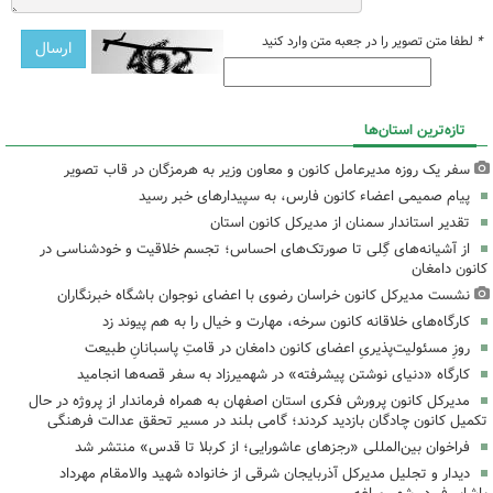
*
لطفا متن تصویر را در جعبه متن وارد کنید
تازه‌ترین استان‌ها
سفر یک روزه مدیرعامل کانون و معاون وزیر به هرمزگان در قاب تصویر
پیام صمیمی اعضاء کانون فارس، به سپیدارهای خبر رسید
تقدیر استاندار سمنان از مدیرکل کانون استان
از آشیانه‌های گِلی تا صورتک‌های احساس؛ تجسم خلاقیت و خودشناسی در
کانون دامغان
نشست مدیرکل کانون خراسان رضوی با اعضای نوجوان باشگاه خبرنگاران
کارگاه‌های خلاقانه کانون سرخه، مهارت و خیال را به هم پیوند زد
روزِ مسئولیت‌پذیریِ اعضای کانون دامغان در قامتِ پاسبانانِ طبیعت
کارگاه «دنیای نوشتن پیشرفته» در شهمیرزاد به سفر قصه‌ها انجامید
مدیرکل کانون پرورش فکری استان اصفهان به همراه فرماندار از پروژه در حال
تکمیل کانون چادگان بازدید کردند؛ گامی بلند در مسیر تحقق عدالت فرهنگی
فراخوان بین‌المللی «رجزهای عاشورایی؛ از کربلا تا قدس» منتشر شد
دیدار و تجلیل مدیرکل آذربایجان شرقی از خانواده شهید والامقام مهرداد