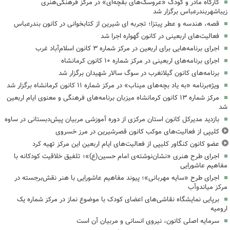
کارگاه مادر و کودک «عروسک‌های بقچه‌ای» در مرکز فرهنگی‌هنری
زیباشهربندرعباس برگزار شد
قصه، هندسه و عطر پیتزا؛ تجربه ای شیرین از کتابخوانی در کانون بندرعباس
فعالیت‌های اربعینی در کانون گهواره اجرا شد
اجرای برنامه‌هایی برای اربعین در مرکز شماره ۳ کانون اسلام‌آباد غرب
اجرای برنامه‌های اربعینی در مرکز شماره ۱۰ کانون کرمانشاه
برنامه‌های کانون گیلانغرب در سوگ سالار شهیدان برگزار شد
ویژه‌برنامه «به یاد بچه‌های میناب» در مرکز شماره ۱۱ کانون کرمانشاه برگزار شد
مرکز شماره ۱۳ کانون کرمانشاه میزبان برنامه‌های فرهنگی و معنوی ایام اربعین
شد
بازدید مدیرکل کانون استان مرکزی از دوره آموزشی مربیان پیش‌دبستانی در ساوه
کلیپی از فعالیت‌های موکب کانون قصرشیرین در مرز خسروی
عضو کانون کنگاور کلیپی از فعالیت‌های ایام اربعین این مرکز تهیه کرد
اجرای طرح هنری «نشان‌نوشته‌ی امام حسین(ع)»؛ تلفیق خلاقیت کودکانه با
مفاهیم عاشورایی
اجرای طرح «سایه مهربانی»؛ پیوند مفاهیم عاشورایی با هنر نقش‌برجسته در
مرکز میاندوآب
برپایی نمایشگاه نقاشی‌های اعضای کودک با موضوع نماز در مرکز شماره یک
ارومیه
سرمایه اصلی کانون، نیروی انسانی و مربیان آن است