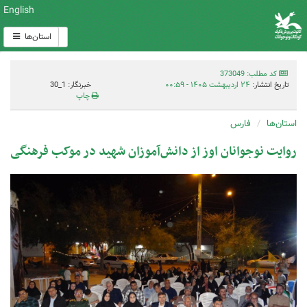
English
استان‌ها
کد مطلب: 373049
تاریخ انتشار:
۲۴ اردیبهشت ۱۴۰۵ - ۰۰:۵۹
خبرنگار: 1_30
چاپ
استان‌ها
فارس
روایت نوجوانان اوز از دانش‌آموزان شهید در موکب فرهنگی