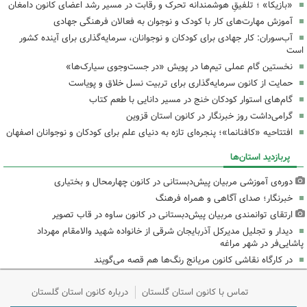
«بازیکا» ؛ تلفیقِ هوشمندانه تحرک و رقابت در مسیر رشد اعضای کانون دامغان
آموزش مهارت‌های کار با کودک و نوجوان به فعالان فرهنگی جهادی
آب‌سوران: کار جهادی برای کودکان و نوجوانان، سرمایه‌گذاری برای آینده کشور
است
نخستین گام عملی تیم‌ها در پویش «در جست‌وجوی سیارک‌ها»
حمایت از کانون سرمایه‌گذاری برای تربیت نسل خلاق و پویاست
گام‌های استوار کودکان خنج در مسیر دانایی با طعم کتاب
گرامی‌داشت روز خبرنگار در کانون استان قزوین
افتتاحیه «کافنانما»؛ پنجره‌ای تازه به دنیای علم برای کودکان و نوجوانان اصفهان
پربازدید استان‌ها
دوره‌ی آموزشی مربیان پیش‌دبستانی در کانون چهارمحال و بختیاری
خبرنگار؛ صدای آگاهی و همراه فرهنگ
ارتقای توانمندی مربیان پیش‌دبستانی در کانون ساوه در قاب تصویر
دیدار و تجلیل مدیرکل آذربایجان شرقی از خانواده شهید والامقام مهرداد
پاشایی‌فر در شهر مراغه
در کارگاه نقاشی کانون مریانج رنگ‌ها هم قصه می‌گویند
تماس با کانون استان گلستان
درباره کانون استان گلستان