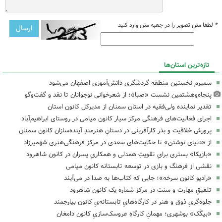
*
لطفا متن تصویر را در جعبه متن وارد کنید
تازه‌ترین استان‌ها
سمیرم نخستین منطقه گردشگری دانش‌آموزی اصفهان می‌شود
پنجاه‌وهشتمین نشست «صبا»؛ از شعرخوانی نوجوانان تا نقد و گفت‌وگو
تقدیر نماینده ولی‌فقیه در استان سمنان از مدیرکل کانون استان
اجرای فعالیت‌های فرهنگی مرکز سیار کانون میامی در روستای ابراهیم‌آباد
پرورش خلاقیت و بذر کارآفرینی در دستانِ هنرمندِ آینده‌سازان کانون سمنان
از «دنیای نوشتن» تا حکایت‌های سعدی در مرکز فرهنگی‌هنری شهمیرزاد
«بازیکا» بستری برایِ تقویتِ همدلی و همکاریِ پسران در کانون شاهرود
نقشی از فرهنگ و بازی در توسعه تابستانه کانون میامی
«رادیو کانون سرخه»؛ جایی که کتاب‌ها به صدا در می‌آیند
تلفیقِ مهارت و سنت در مرکز شماره یک کانون شاهرود
جلوه‌گریِ ذوق و هنر در کارگاه‌هایِ تابستانه‌یِ کانون بیارجمند
«بیگَک» بوشهری؛ مهمانِ کارگاهِ عروسک‌سازیِ کانون دامغان