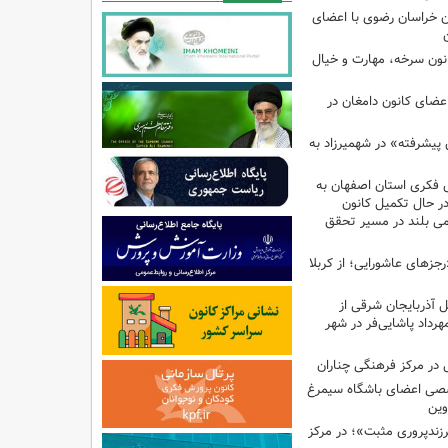
 خراسان رضوی با اعضای
کانون سرخه، مهارت و خیال
اعضای کانون دامغان در
 پیشرفته» در شهمیرزاد به
 فکری استان اصفهان به
 در حال تکمیل کانون
امی بلند در مسیر تحقق
رجزهای عاشورایی؛ از کربلا
ل آذربایجان شرقی از
هرداد پاشایی‌فر در شهر
در مرکز فرهنگی چناران
صی اعضای باشگاه سیمرغ
وین
پروری مثبت»؛ در مرکز