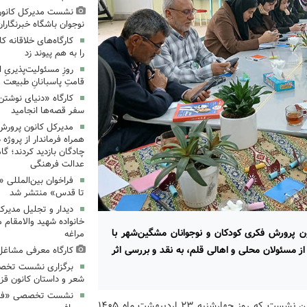
نشست مدیرکل کانون
نوجوان باشگاه خبرنگاران
کارگاه‌های خلاقانه 
را به هم پیوند زد
روزِ مسئولیت‌پذیریِ 
قامتِ پاسبانانِ طبیعت
کارگاه «دنیای نوشتن
سفر قصه‌ها انجامید
مدیرکل کانون پرورش
همراه فرماندار از پروژه
چادگان بازدید کردند؛ گ
عدالت فرهنگی
فراخوان بین‌المللی «
تا قدس» منتشر شد
دیدار و تجلیل مدیرک
خانواده شهید والامقام م
 پرورش فکری کودکان و نوجوانان مشگین‌شهر با
مراغه
 مسئولان محلی و اهالی قلم، به نقد و بررسی اثر
کارگاه معرفی مشاغل 
برگزاری نشست تخص
شعر و داستان کانون قز
نشست تخصصی «فرزند
به گزارش روابط عمومی اداره کل کانون استان اردبیل، در این نشست که روز چهارشنبه ۲۳ اردیبهشت ماه ۱۴۰۵