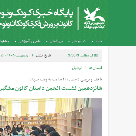
خانه
ادب و هنر
بین‌الملل
علمی و آموزشی
جشنواره
کد مطلب: 373073
تاریخ انتشار:
۲۴ اردیبهشت ۱۴۰۵ - ۱۵:۵۱
استان‌ها
اردبیل
با نقد و بررسی داستان «۲۴ ساعت به وقت جبهه»؛
شانزدهمین نشست انجمن داستان کانون مشگین‌ش