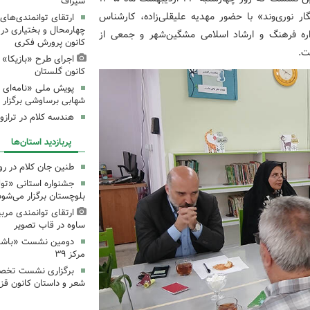
سیراف
» نوشته «نگار نوری‌وند» با حضور مهدیه علیقلی‌زاده، کارشناس
ارتقای توانمندی‌های
چهارمحال و بختیاری در
ره فرهنگ و ارشاد اسلامی مشگین‌شهر و جمعی از
کانون پرورش فکری
ت.
اجرای طرح «بازیکا» 
کانون گلستان
پویش ملی «نامه‌ای ا
شهابی برساوشی برگزار 
هندسه کلام در تراز
پربازدید استان‌ها
طنین جان کلام در ر
جشنواره استانی «تو
بلوچستان برگزار می‌شود
ارتقای توانمندی مرب
ساوه در قاب تصویر
دومین نشست «باشگاه
مرکز ۳۹
برگزاری نشست تخص
شعر و داستان کانون قز