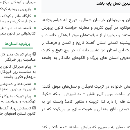
مربیان و کودکان مرکز ح
بدیل نسل پایه باشد.
بازپروری روحیه کود
کارگاه مادر و کودک 
 و نوجوانان خراسان شمالی، «روح اله عباسی‌نژاد»،
مرکز فرهنگی‌هنری زیبا
انان، در آیین تکریم و معارفه حراست کانون پرورش
قصه، هندسه و عطر پی
کتابخوانی در کانون بند
ستعد و برخوردار از ظرفیت‌های موثر فرهنگی دانست و
پیشینه تمدنی استان گفت: تاریخ و تمدن و فرهنگ را
پربازدید استان‌ها
ت این استان نیز نشان داده که در اوج تنوع و کثرت
پیام تبریک مدیر کل ک
رفی انسان های بزرگ و الگوهای ماندگار به جامعه
مناسبت روز خبرنگار
پیام مدیرکل کانون 
به مناسبت روز خبرنگار؛
مرزهای فکری جامعه
عصرانه‌های دمنوشی د
قش خانواده در تربیت نخبگان و نسل‌های موفق گفت:
فناوری‌های نوین اصفها
ی در ساحت مربی گری نقش – نه آموزش - بلکه شکوفا
پیام تبریک مدیرکل 
 را دارد لذا تربیت ؛ متغیر کاملاً وابسته ای به
کهگیلویه و بویراحمد به 
تابستانی پویا، آینده
 تمدنی، افق متعالی و هویت سازی بر می‌گردد که در
کانون استان اصفهان جا
 که انسان به مسیری که برایش ساخته شده افتخار کند