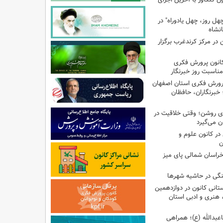
هل روز، چهل یادوراه" در
ن در مرکز کرندغرب برگزار
کانون پرورش فکری
مناسبت روز خبرنگار
پرورش فکری استان اصفهان
 خبرنگاران، حافظان
‌ای روشن؛ وقتی خلاقیت در
ن می‌گیرد
ر کانون علوم و
ن
راسان شمالی پای میز
نگی در حاشیه شهرها
تانی کانون در دوازدهمین
نری و ادبی استان
اعبدالله (ع)؛ همراهی