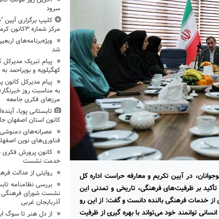
سرود
کلیپ برگزاری آیین "چ
مرکز شماره ۳کانون کرمانشاه
ویژه‌برنامه‌های اربعی
شد
پیام تبریک مدیرکل 
کهگیلویه و بویراحمد به 
پیام مدیرکل کانون 
به مناسبت روز خبرنگار؛
مرزهای فکری جامعه
تابستانی پویا، آینده
کانون استان اصفهان جا
عصرانه‌های دمنوشی د
فناوری‌های نوین اصفها
کانون پرورش فکری خ
خدمت نشست
روایتی از عدالت فره
جوانان، در آیین تکریم و معارفه حراست اداره کل
بررسی نظامنامه تابس
تأکید بر ظرفیت‌های فرهنگی، تاریخی و تمدنی این
نشست شورای فرهنگی، ه
از خدمات فرهنگی بالنده دانست و گفت: از این رو
آذربایجان غربی
سانی توانمند خود می‌تواند با بهره گیری از ظرفیت
از دل هنر تا سوگ اب