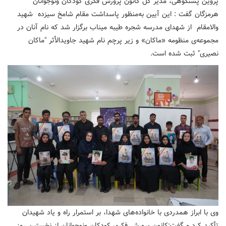
پروین پشتکوهی، مدیر کل کانون پرورش فکری کودکان ونوجوانان
هرمزگان گفت : این آیین به‌منظور پاسداشت مقام شامخ سیزده شهید
والامقام از شهدای مدرسه شجره طیبه میناب برگزار شد که نام آنان در
مجموعه‌ی منظومه «ماکان» و زیر پرچم نام شهید جاویدالأثر "ماکان
نصیری" ثبت شده است.
وی با ابراز همدردی با خانواده‌های شهدا، بر استمرار راه و یاد شهیدان
تأکید کرد و گفت:کانون پرورش فکری کودکان ونوجوانان از نخستین روز