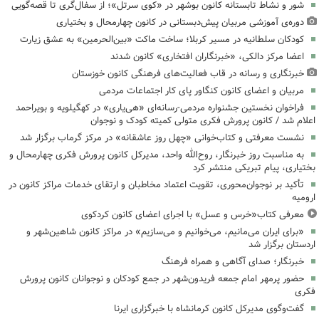
شور و نشاط تابستانه کانون بوشهر در «کوی سرتل»؛ از سفال‌گری تا قصه‌گویی
دوره‌ی آموزشی مربیان پیش‌دبستانی در کانون چهارمحال و بختیاری
کودکان سلطانیه در مسیر کربلا؛ ساخت ماکت «بین‌الحرمین» به عشق زیارت
اعضا مرکز دالکی، «خبرنگاران افتخاری» کانون شدند
خبرنگاری و رسانه در قاب فعالیت‌های فرهنگی کانون خوزستان
مربیان و اعضای کانون کنگاور پای کار اجتماعات مردمی
فراخوان نخستین جشنواره مردمی-رسانه‌ای «هی‌یاری» در کهگیلویه و بویراحمد
اعلام شد / کانون پرورش فکری متولی کمیته کودک و نوجوان
نشست معرفتی و کتاب‌خوانی «چهل روز عاشقانه» در مرکز گرماب برگزار شد
به مناسبت روز خبرنگار، روح‌الله واحد، مدیرکل کانون پرورش فکری چهارمحال و
بختیاری، پیام تبریکی منتشر کرد
تأکید بر نوجوان‌محوری، تقویت اعتماد مخاطبان و ارتقای خدمات مراکز کانون در
ارومیه
معرفی کتاب«خرس و عسل» با اجرای اعضای کانون کردکوی
«برای ایران می‌مانیم، می‌خوانیم و می‌سازیم» در مراکز کانون شاهین‌شهر و
اردستان برگزار شد
خبرنگار؛ صدای آگاهی و همراه فرهنگ
حضور پرمهر امام جمعه فریدون‌شهر در جمع کودکان و نوجوانان کانون پرورش
فکری
گفت‌وگوی مدیرکل کانون کرمانشاه با خبرگزاری ایرنا