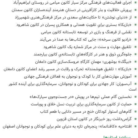
اجرای فعالیت‌های فرهنگی مرکز سیار کانون میامی در روستای ابراهیم‌آباد
پرورش خلاقیت و بذر کارآفرینی در دستانِ هنرمندِ آینده‌سازان کانون سمنان
از «دنیای نوشتن» تا حکایت‌های سعدی در مرکز فرهنگی‌هنری شهمیرزاد
«بازیکا» بستری برایِ تقویتِ همدلی و همکاریِ پسران در کانون شاهرود
نقشی از فرهنگ و بازی در توسعه تابستانه کانون میامی
«رادیو کانون سرخه»؛ جایی که کتاب‌ها به صدا در می‌آیند
تلفیقِ مهارت و سنت در مرکز شماره یک کانون شاهرود
جلوه‌گریِ ذوق و هنر در کارگاه‌هایِ تابستانه‌یِ کانون بیارجمند
«بیگَک» بوشهری؛ مهمانِ کارگاهِ عروسک‌سازیِ کانون دامغان
«بازیکا» ؛ تلفیقِ هوشمندانه تحرک و رقابت در مسیر رشد اعضای کانون دامغان
آموزش مهارت‌های کار با کودک و نوجوان به فعالان فرهنگی جهادی
آب‌سوران: کار جهادی برای کودکان و نوجوانان، سرمایه‌گذاری برای آینده کشور
است
نخستین گام عملی تیم‌ها در پویش «در جست‌وجوی سیارک‌ها»
حمایت از کانون سرمایه‌گذاری برای تربیت نسل خلاق و پویاست
گام‌های استوار کودکان خنج در مسیر دانایی با طعم کتاب
گرامی‌داشت روز خبرنگار در کانون استان قزوین
افتتاحیه «کافنانما»؛ پنجره‌ای تازه به دنیای علم برای کودکان و نوجوانان اصفهان
پربازدید استان‌ها