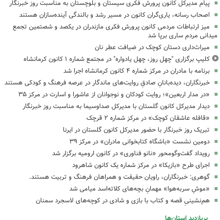
پیام مدیرکل کانون پرورش فکری سیستان و بلوچستان به مناسبت روز خبرنگار
اصحاب رسانه، یاری‌گران کانون در مسیر رشد و بالندگی آینده‌سازان هستند
میز ارتباطات مردمی کانون پرورش فکری مازندران در یکصد و شصتمین تجمع
میدانی مردم ساری برپا شد
میراث‌داری دستان کوچک در ضیافت عطر نان
کلیپ برگزاری "چهل روز، چهل یادواره" در مجتمع شماره ۱ کانون کرمانشاه
برنامه با مادران در مرکز شماره ۴ کانون کرمانشاه اجرا شد
خبرنگاران، دیده‌بانانِ صادقِ روایت‌های ماندگار در عرصه فرهنگ و کودکی هستند
«در مدار اربعین»؛ روایت کودکان و نوجوانان از عاشورا و اسارت در مرکز ۳۵
دیدار مدیرکل کانون گلستان با مدیرکل صداوسیما به مناسبت روز خبرنگار
«قافله عاشقان کوچک» در مرکز شماره ۲ قرچک
تبریک روز خبرنگار با حضور مدیرکل کانون گلستان در ایرنا
دومین نشست «باشگاه کتابخوانی مادران» در مرکز ۳۹
رویداد گفت‌وگومحور «نانو فناوری» در کانون ارومیه برگزار شد
اجرای طرح «بازیکا» در مرکز شماره یک کانون شاهرود
گوهری: خبرنگاران، راویان حقیقت و همراهان فرهنگ و تربیت هستند.
«موشِ سربه‌هوا» مهمانِ بچه‌های کلاته‌اسد میامی شد
هم‌نشینیِ قصه و کتاب با بازی و شادی در کوچه‌های لاسجرد سمنان
پربازدید استان‌ها