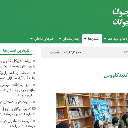
‌ها و رویدادها
استان‌ها
چند رسانه‌ای
خبرهای داخلی
تازه‌ترین استان‌ها
خبرنگار: 1_73
چاپ
پیام مدیرکل کانون 
بلوچستان به مناسبت رو
اصحاب رسانه، یاری‌گ
 گنبدکاووس
بالندگی آینده‌سازان هس
میز ارتباطات مردمی
مازندران در یکصد و شص
ساری برپا شد
میراث‌داری دستان ک
کلیپ برگزاری "چهل ر
شماره ۱ کانون کرمانشاه
کرمانشاه اجرا شد