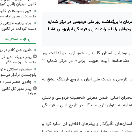
کانون میزبانِ زائرانِ ک
«بوی سیب» در کانون
مناسبت اربعین امام ح
زمان با بزرگداشت روز ملی فردوسی در مرکز شماره
ویژه برنامه «کتابی د
جوانان را با میراث ادبی و فرهنگی ایران‌زمین آشنا
دست کودک» در کانون م
پربازدید استان‌ها
طنین جان کلام در ر
 و نوجوانان استان گلستان، همزمان با بزرگداشت روز
پیام تبریک مدیر کل ک
حکیم ابوالقاسم فردوسی، کارگاه فرهنگی ـ ادبی با عنوان «شاهنامه؛ آیینه هویت ایرانی» در مرکز شماره ۲
مناسبت روز خبرنگار
جشنواره استانی «تو
بلوچستان برگزار می‌شود
بی، تاریخی و هویت ملی ایران و ترویج فرهنگ عشق به
جادوی «هنر سبز» در
پیام مدیر کل کانون اس
۱۴۰۵
وان سخنران اصلی، ضمن معرفی شخصیت فردوسی و نقش
مه به عنوان اثری ماندگار در تاریخ ادبی و فرهنگی
ن‌های تأثیرگذار و پیام‌های اخلاقی آن اشاره کرد و
شجاعت، خرد، عشق به میهن و پاسداری از حقیقت را