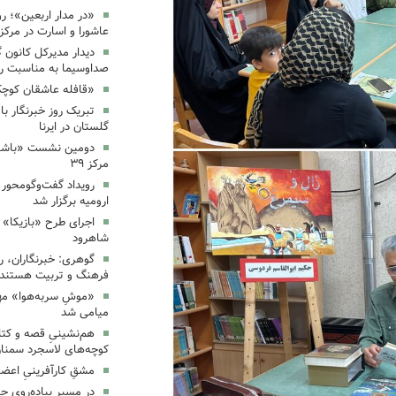
«در مدار اربعین»؛ رو
عاشورا و اسارت در مرکز ۳۵
دیدار مدیرکل کانون 
صداوسیما به مناسبت رو
«قافله عاشقان کوچک» د
تبریک روز خبرنگار ب
گلستان در ایرنا
دومین نشست «باشگاه
مرکز ۳۹
رویداد گفت‌وگومحور «
ارومیه برگزار شد
اجرای طرح «بازیکا» 
شاهرود
گوهری: خبرنگاران، ر
فرهنگ و تربیت هستند.
«موشِ سربه‌هوا» مهم
میامی شد
هم‌نشینیِ قصه و کتا
کوچه‌های لاسجرد سمنا
مشقِ کارآفرینیِ اعضا
در مسیرِ پیاده‌رویِ 