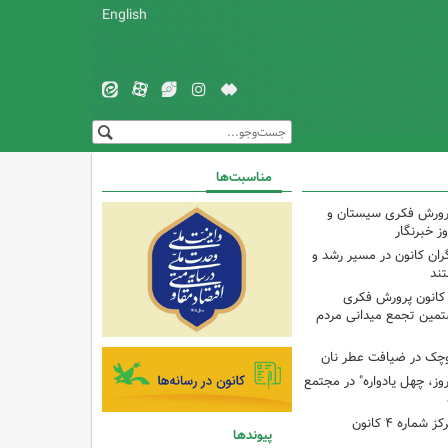
English
مناسبت‌ها
پرورش فکری سیستان و
ز خبرنگار
ران کانون در مسیر رشد و
تند
 کانون پرورش فکری
تمین تجمع میدانی مردم
وچک در ضیافت عطر نان
وز، چهل یادواره" در مجتمع
برنامه با مادران در مرکز شماره ۴ کانون
پیوندها