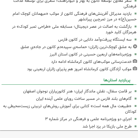
سفر معاون توسعه کانون به بهار و کبودراهنگ؛ سفری برای توسعه عدالت
فرهنگی
بازدید مدیرکل آفرینش‌های فرهنگی کانون از موکب «میهمانان کوچک امام
حسین(ع)» در مرز تمرچین پیرانشهر
بازگشت به اصالت در عصر دیجیتال؛ مسابقه ملی «طراحی تمبر کودک» در
هرمزگان کلید خورد
سه ایستگاه پررفت‌وآمد دانایی در کانون فارس
به عشقِ کوچک‌ترین زائران؛ حماسه‌یِ سپیده‌دمِ کانون در جاده‌یِ عشق
ویژه‌برنامه‌های اربعین حسینی در کانون استان البرز
خدمت‌رسانی موکب‌های کانون کرمانشاه ادامه دارد
موکب آزادگان کانون کرمانشاه امروز هم پذیرای زائران اربعینی بود
پربازدید استان‌ها
بر قامتِ سفال، نقشِ ماندگارِ ایران؛ هنرِ کانون‌یاران نوجوان اصفهان
گام‌های بلند فارس در مسیر ساخت رویای علمی آینده ایران
«طبیعت مال همه است» کتابی برای آموزش روش‌های تربیتی زیست‌محیطی به
کودکان
اجرای دو ویژه‌برنامه علمی و فرهنگی در مرکز شماره ۳
طرح ملی بازیکا در یزد اجرا شد