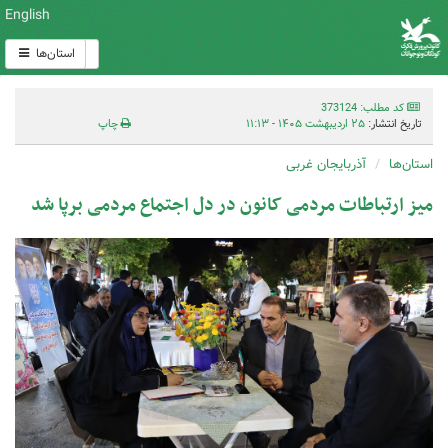
English
استان‌ها
کد مطلب: 373124
تاریخ انتشار:
۲۵ اردیبهشت ۱۴۰۵ - ۱۱:۱۳
چاپ
استان‌ها
آذربایجان غربی
میز ارتباطات مردمی کانون در دل اجتماع مردمی برپا شد