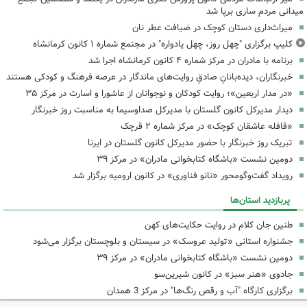
میدانی مردم ساری برپا شد
میراث‌داری دستان کوچک در ضیافت عطر نان
کلیپ برگزاری "چهل روز، چهل یادواره" در مجتمع شماره ۱ کانون کرمانشاه
برنامه با مادران در مرکز شماره ۴ کانون کرمانشاه اجرا شد
خبرنگاران، دیده‌بانانِ صادقِ روایت‌های ماندگار در عرصه فرهنگ و کودکی هستند
«در مدار اربعین»؛ روایت کودکان و نوجوانان از عاشورا و اسارت در مرکز ۳۵
دیدار مدیرکل کانون گلستان با مدیرکل صداوسیما به مناسبت روز خبرنگار
«قافله عاشقان کوچک» در مرکز شماره ۲ قرچک
تبریک روز خبرنگار با حضور مدیرکل کانون گلستان در ایرنا
دومین نشست «باشگاه کتابخوانی مادران» در مرکز ۳۹
رویداد گفت‌وگومحور «نانو فناوری» در کانون ارومیه برگزار شد
پربازدید استان‌ها
طنین جان کلام در روایت حکایت‌های کهن
جشنواره استانی «تولید عروسک» در سیستان و بلوچستان برگزار می‌شود
دومین نشست «باشگاه کتابخوانی مادران» در مرکز ۳۹
جادوی «هنر سبز» در کانون شیرین‌سو
برگزاری کارگاه "آب و رقص رنگ‌ها" در مرکز 3 همدان