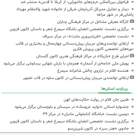
فراخوان بین‌المللی «رجزهای عاشورایی؛ از کربلا تا قدس» منتشر شد
دیدار و تجلیل مدیرکل آذربایجان شرقی از خانواده شهید والامقام مهرداد
پاشایی‌فر در شهر مراغه
کارگاه معرفی مشاغل در مرکز فرهنگی چناران
برگزاری نشست تخصصی اعضای باشگاه سیمرغ شعر و داستان کانون قزوین
نشست تخصصی «فرزندپروری مثبت»؛ در مرکز سیراف
ارتقای توانمندی‌های مربیان پیش‌دبستانی چهارمحال و بختیاری در قالب
دوره‌های تخصصی کانون پرورش فکری
اجرای طرح «بازیکا» در مراکز فرهنگی هنری کانون گلستان
پویش ملی «نامه‌ای از آسمان» همزمان با بارش شهابی برساوشی برگزار می‌شود
هندسه کلام در ترازوی چالش شاعرانه سیمرغ
ارتقای توانمندی مربیان پیش‌دبستانی در کانون ساوه در قاب تصویر
پربازدید استان‌ها
طنین جان کلام در روایت حکایت‌های کهن
جشنواره استانی «تولید عروسک» در سیستان و بلوچستان برگزار می‌شود
دومین نشست «باشگاه کتابخوانی مادران» در مرکز ۳۹
برگزاری نشست تخصصی اعضای باشگاه سیمرغ شعر و داستان کانون قزوین
جادوی «هنر سبز» در کانون شیرین‌سو