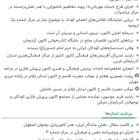
اجرای طرح «سایه مهربانی»؛ پیوند مفاهیم عاشورایی با هنر نقش‌برجسته در
مرکز میاندوآب
برپایی نمایشگاه نقاشی‌های اعضای کودک با موضوع نماز در مرکز شماره یک
ارومیه
سرمایه اصلی کانون، نیروی انسانی و مربیان آن است
درناهای کاغذی؛ قاصدان صلح در باشگاه کتاب‌خوانی کانون کردیجان
وقتی دست‌سازه‌های کودکان ایرانی به حرم امام حسین(ع) رسیدند
بازدید مدیرکل آفرینش‌های فرهنگی کانون کشور از مراکز فرهنگی‌هنری استان
آذربایجان غربی
امضای تفاهم‌نامه احداث پردیس فرهنگی و هنری کانون پرورش فکری در مراغه
روایت تصویری هفتم از موکب حضرت قاسم ع کانون استان ایلام در پایانه مرزی
مهران
موکب حضرت قاسم ع کانون استان ایلام در مسیر عاشقی
بازدید فرید موسوی، نماینده مجلس از مجتمع کانون پرورش فکری کودکان و
نوجوانان آذربایجان شرقی
پربازدید استان‌ها
بر قامتِ سفال، نقشِ ماندگارِ ایران؛ هنرِ کانون‌یاران نوجوان اصفهان
اجرای دو ویژه‌برنامه علمی و فرهنگی در مرکز شماره ۳
گام‌های بلند فارس در مسیر ساخت رویای علمی آینده ایران