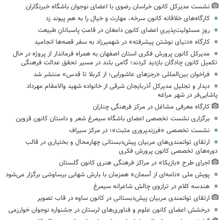
نشست مدیرکل کانون خراسان رضوی با اعضای نوجوان باشگاه خبرنگاران
کارگاه‌های خلاقانه کانون سرخه، مهارت و خیال را به هم پیوند زد
روزِ مسئولیت‌پذیریِ اعضای کانون دامغان در قامتِ پاسبانانِ طبیعت
کارگاه «دنیای نوشتن پیشرفته» در شهمیرزاد به سفر قصه‌ها انجامید
مدیرکل کانون پرورش فکری استان اصفهان به همراه فرماندار از پروژه در حال
تکمیل کانون چادگان بازدید کردند؛ گامی بلند در مسیر تحقق عدالت فرهنگی
فراخوان بین‌المللی «رجزهای عاشورایی؛ از کربلا تا قدس» منتشر شد
دیدار و تجلیل مدیرکل آذربایجان شرقی از خانواده شهید والامقام مهرداد
پاشایی‌فر در شهر مراغه
کارگاه معرفی مشاغل در مرکز فرهنگی چناران
برگزاری نشست تخصصی اعضای باشگاه سیمرغ شعر و داستان کانون قزوین
نشست تخصصی «فرزندپروری مثبت»؛ در مرکز سیراف
ارتقای توانمندی‌های مربیان پیش‌دبستانی چهارمحال و بختیاری در قالب
دوره‌های تخصصی کانون پرورش فکری
اجرای طرح «بازیکا» در مراکز فرهنگی هنری کانون گلستان
پویش ملی «نامه‌ای از آسمان» همزمان با بارش شهابی برساوشی برگزار می‌شود
هندسه کلام در ترازوی چالش شاعرانه سیمرغ
ارتقای توانمندی مربیان پیش‌دبستانی در کانون ساوه در قاب تصویر
درخشش اعضای کانون علوم و فناوری‌های لرستان در جشنواره نوجوان خوارزمی