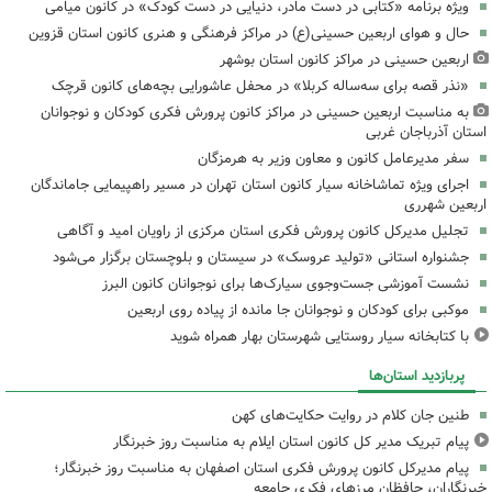
ویژه برنامه «کتابی در دست مادر، دنیایی در دست کودک» در کانون میامی
حال و هوای اربعین حسینی(ع) در مراکز فرهنگی و هنری کانون استان قزوین
اربعین حسینی در مراکز کانون استان بوشهر
«نذر قصه برای سه‌ساله کربلا» در محفل عاشورایی بچه‌های کانون قرچک
به مناسبت اربعین حسینی در مراکز کانون پرورش فکری کودکان و نوجوانان
استان آذرباجان غربی
سفر مدیرعامل کانون و معاون وزیر به هرمزگان
اجرای ویژه تماشاخانه سیار کانون استان تهران در مسیر راهپیمایی جاماندگان
اربعین شهرری
تجلیل مدیرکل کانون پرورش فکری استان مرکزی از راویان امید و آگاهی
جشنواره استانی «تولید عروسک» در سیستان و بلوچستان برگزار می‌شود
نشست آموزشی جست‌وجوی سیارک‌ها برای نوجوانان کانون البرز
موکبی برای کودکان و نوجوانان جا مانده از پیاده روی اربعین
با کتابخانه سیار روستایی شهرستان بهار همراه شوید
پربازدید استان‌ها
طنین جان کلام در روایت حکایت‌های کهن
پیام تبریک مدیر کل کانون استان ایلام به مناسبت روز خبرنگار
پیام مدیرکل کانون پرورش فکری استان اصفهان به مناسبت روز خبرنگار؛
خبرنگاران، حافظان مرزهای فکری جامعه