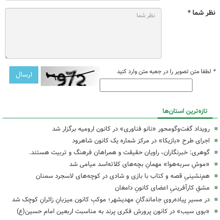
نظر شما *
*
لطفا متن تصویر را در جعبه متن وارد کنید
تازه‌ترین استان‌ها
رویداد گفت‌وگومحور «نانو فناوری» در کانون ارومیه برگزار شد
اجرای طرح «بازیکا» در مرکز شماره یک کانون شاهرود
گوهری: خبرنگاران، راویان حقیقت و همراهان فرهنگ و تربیت هستند.
«موشِ سربه‌هوا» مهمانِ بچه‌های کلاته‌اسد میامی شد
هم‌نشینیِ قصه و کتاب با بازی و شادی در کوچه‌های لاسجرد سمنان
مشقِ کارآفرینیِ اعضای کانونِ دامغان
در مسیرِ پیاده‌رویِ جاماندگانِ مهدیشهر؛ موکبِ کانون میزبانِ زائرانِ کوچک شد
«بوی سیب» در کانون پرورش فکری پرند به مناسبت اربعین امام حسین(ع)