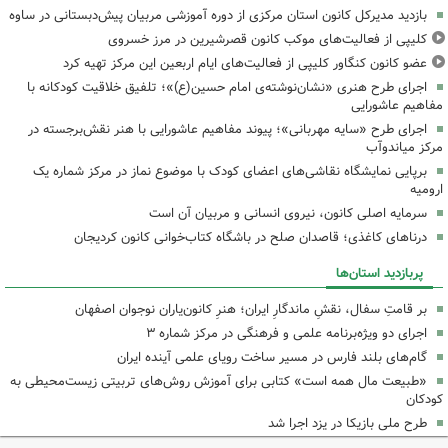
بازدید مدیرکل کانون استان مرکزی از دوره آموزشی مربیان پیش‌دبستانی در ساوه
کلیپی از فعالیت‌های موکب کانون قصرشیرین در مرز خسروی
عضو کانون کنگاور کلیپی از فعالیت‌های ایام اربعین این مرکز تهیه کرد
اجرای طرح هنری «نشان‌نوشته‌ی امام حسین(ع)»؛ تلفیق خلاقیت کودکانه با
مفاهیم عاشورایی
اجرای طرح «سایه مهربانی»؛ پیوند مفاهیم عاشورایی با هنر نقش‌برجسته در
مرکز میاندوآب
برپایی نمایشگاه نقاشی‌های اعضای کودک با موضوع نماز در مرکز شماره یک
ارومیه
سرمایه اصلی کانون، نیروی انسانی و مربیان آن است
درناهای کاغذی؛ قاصدان صلح در باشگاه کتاب‌خوانی کانون کردیجان
پربازدید استان‌ها
بر قامتِ سفال، نقشِ ماندگارِ ایران؛ هنرِ کانون‌یاران نوجوان اصفهان
اجرای دو ویژه‌برنامه علمی و فرهنگی در مرکز شماره ۳
گام‌های بلند فارس در مسیر ساخت رویای علمی آینده ایران
«طبیعت مال همه است» کتابی برای آموزش روش‌های تربیتی زیست‌محیطی به
کودکان
طرح ملی بازیکا در یزد اجرا شد