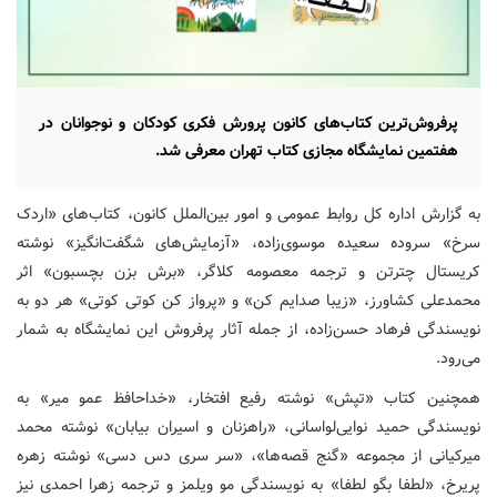
پرفروش‌ترین کتاب‌های کانون پرورش فکری کودکان و نوجوانان در
هفتمین نمایشگاه مجازی کتاب تهران معرفی شد.
به گزارش اداره کل روابط عمومی و امور بین‌الملل کانون، کتاب‌های «اردک
سرخ» سروده سعیده موسوی‌زاده، «آزمایش‌های شگفت‌انگیز» نوشته
کریستال چترتن و ترجمه معصومه کلاگر، «برش بزن بچسبون» اثر
محمدعلی کشاورز، «زیبا صدایم کن» و «پرواز کن کوتی کوتی» هر دو به
نویسندگی فرهاد حسن‌زاده، از جمله آثار پرفروش این نمایشگاه به شمار
می‌رود.
همچنین کتاب «تپش» نوشته رفیع افتخار، «خداحافظ عمو میر» به
نویسندگی حمید نوایی‌لواسانی، «راهزنان و اسیران بیابان» نوشته محمد
میرکیانی از مجموعه «گنج قصه‌ها»، «سر سری دس دسی» نوشته زهره
پریرخ، «لطفا بگو لطفا» به نویسندگی مو ویلمز و ترجمه زهرا احمدی نیز