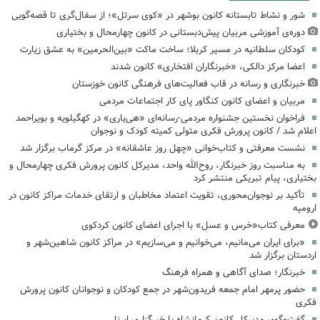
شور و نشاط تابستانه کانون بوشهر در «کوی سرتل»؛ از سفال‌گری تا قصه‌گویی
دوره‌ی آموزشی مربیان پیش‌دبستانی در کانون چهارمحال و بختیاری
کودکان سلطانیه در مسیر کربلا؛ ساخت ماکت «بین‌الحرمین» به عشق زیارت
اعضا مرکز دالکی، «خبرنگاران افتخاری» کانون شدند
خبرنگاری و رسانه در قاب فعالیت‌های فرهنگی کانون خوزستان
مربیان و اعضای کانون کنگاور پای کار اجتماعات مردمی
فراخوان نخستین جشنواره مردمی-رسانه‌ای «هی‌یاری» در کهگیلویه و بویراحمد
اعلام شد / کانون پرورش فکری متولی کمیته کودک و نوجوان
نشست معرفتی و کتاب‌خوانی «چهل روز عاشقانه» در مرکز گرماب برگزار شد
به مناسبت روز خبرنگار، روح‌الله واحد، مدیرکل کانون پرورش فکری چهارمحال و
بختیاری، پیام تبریکی منتشر کرد
تأکید بر نوجوان‌محوری، تقویت اعتماد مخاطبان و ارتقای خدمات مراکز کانون در
ارومیه
معرفی کتاب«خرس و عسل» با اجرای اعضای کانون کردکوی
«برای ایران می‌مانیم، می‌خوانیم و می‌سازیم» در مراکز کانون شاهین‌شهر و
اردستان برگزار شد
خبرنگار؛ صدای آگاهی و همراه فرهنگ
حضور پرمهر امام جمعه فریدون‌شهر در جمع کودکان و نوجوانان کانون پرورش
فکری
گفت‌وگوی مدیرکل کانون کرمانشاه با خبرگزاری ایرنا