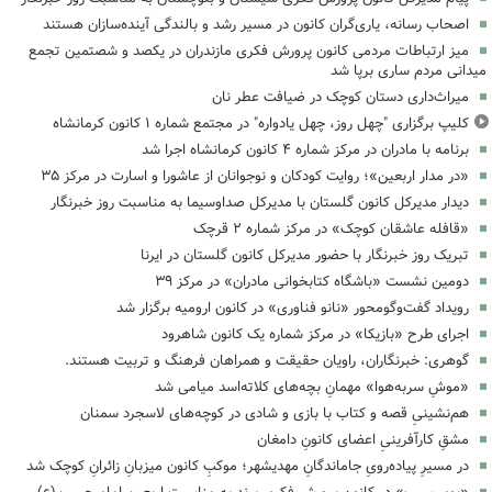
اصحاب رسانه، یاری‌گران کانون در مسیر رشد و بالندگی آینده‌سازان هستند
میز ارتباطات مردمی کانون پرورش فکری مازندران در یکصد و شصتمین تجمع
میدانی مردم ساری برپا شد
میراث‌داری دستان کوچک در ضیافت عطر نان
کلیپ برگزاری "چهل روز، چهل یادواره" در مجتمع شماره ۱ کانون کرمانشاه
برنامه با مادران در مرکز شماره ۴ کانون کرمانشاه اجرا شد
«در مدار اربعین»؛ روایت کودکان و نوجوانان از عاشورا و اسارت در مرکز ۳۵
دیدار مدیرکل کانون گلستان با مدیرکل صداوسیما به مناسبت روز خبرنگار
«قافله عاشقان کوچک» در مرکز شماره ۲ قرچک
تبریک روز خبرنگار با حضور مدیرکل کانون گلستان در ایرنا
دومین نشست «باشگاه کتابخوانی مادران» در مرکز ۳۹
رویداد گفت‌وگومحور «نانو فناوری» در کانون ارومیه برگزار شد
اجرای طرح «بازیکا» در مرکز شماره یک کانون شاهرود
گوهری: خبرنگاران، راویان حقیقت و همراهان فرهنگ و تربیت هستند.
«موشِ سربه‌هوا» مهمانِ بچه‌های کلاته‌اسد میامی شد
هم‌نشینیِ قصه و کتاب با بازی و شادی در کوچه‌های لاسجرد سمنان
مشقِ کارآفرینیِ اعضای کانونِ دامغان
در مسیرِ پیاده‌رویِ جاماندگانِ مهدیشهر؛ موکبِ کانون میزبانِ زائرانِ کوچک شد