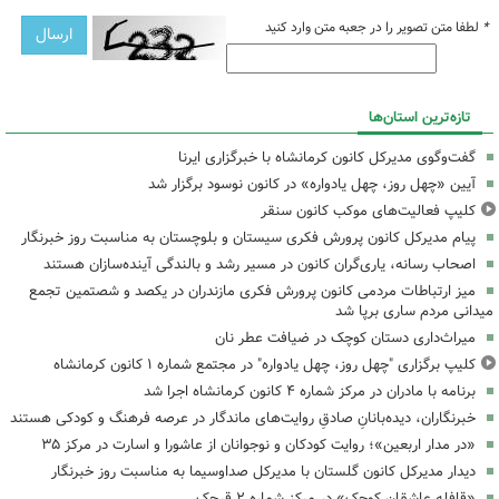
*
لطفا متن تصویر را در جعبه متن وارد کنید
تازه‌ترین استان‌ها
گفت‌وگوی مدیرکل کانون کرمانشاه با خبرگزاری ایرنا
آیین «چهل روز، چهل یادواره» در کانون نوسود برگزار شد
کلیپ فعالیت‌های موکب کانون سنقر
پیام مدیرکل کانون پرورش فکری سیستان و بلوچستان به مناسبت روز خبرنگار
اصحاب رسانه، یاری‌گران کانون در مسیر رشد و بالندگی آینده‌سازان هستند
میز ارتباطات مردمی کانون پرورش فکری مازندران در یکصد و شصتمین تجمع
میدانی مردم ساری برپا شد
میراث‌داری دستان کوچک در ضیافت عطر نان
کلیپ برگزاری "چهل روز، چهل یادواره" در مجتمع شماره ۱ کانون کرمانشاه
برنامه با مادران در مرکز شماره ۴ کانون کرمانشاه اجرا شد
خبرنگاران، دیده‌بانانِ صادقِ روایت‌های ماندگار در عرصه فرهنگ و کودکی هستند
«در مدار اربعین»؛ روایت کودکان و نوجوانان از عاشورا و اسارت در مرکز ۳۵
دیدار مدیرکل کانون گلستان با مدیرکل صداوسیما به مناسبت روز خبرنگار
«قافله عاشقان کوچک» در مرکز شماره ۲ قرچک