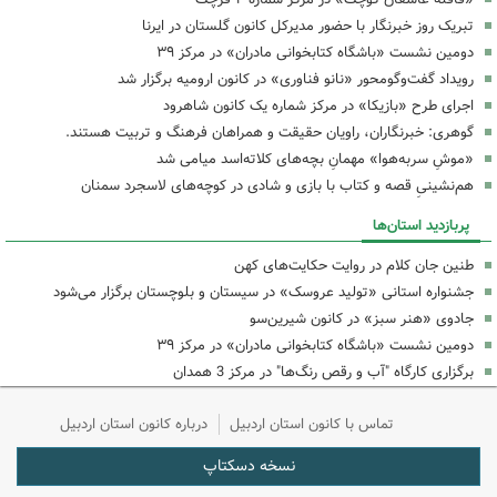
تبریک روز خبرنگار با حضور مدیرکل کانون گلستان در ایرنا
دومین نشست «باشگاه کتابخوانی مادران» در مرکز ۳۹
رویداد گفت‌وگومحور «نانو فناوری» در کانون ارومیه برگزار شد
اجرای طرح «بازیکا» در مرکز شماره یک کانون شاهرود
گوهری: خبرنگاران، راویان حقیقت و همراهان فرهنگ و تربیت هستند.
«موشِ سربه‌هوا» مهمانِ بچه‌های کلاته‌اسد میامی شد
هم‌نشینیِ قصه و کتاب با بازی و شادی در کوچه‌های لاسجرد سمنان
پربازدید استان‌ها
طنین جان کلام در روایت حکایت‌های کهن
جشنواره استانی «تولید عروسک» در سیستان و بلوچستان برگزار می‌شود
جادوی «هنر سبز» در کانون شیرین‌سو
دومین نشست «باشگاه کتابخوانی مادران» در مرکز ۳۹
برگزاری کارگاه "آب و رقص رنگ‌ها" در مرکز 3 همدان
تماس با کانون استان اردبیل
درباره کانون استان اردبیل
نسخه دسکتاپ