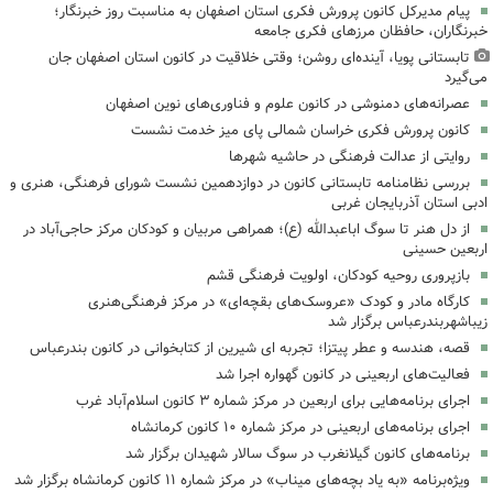
پیام مدیرکل کانون پرورش فکری استان اصفهان به مناسبت روز خبرنگار؛
خبرنگاران، حافظان مرزهای فکری جامعه
تابستانی پویا، آینده‌ای روشن؛ وقتی خلاقیت در کانون استان اصفهان جان
می‌گیرد
عصرانه‌های دمنوشی در کانون علوم و فناوری‌های نوین اصفهان
کانون پرورش فکری خراسان شمالی پای میز خدمت نشست
روایتی از عدالت فرهنگی در حاشیه شهرها
بررسی نظامنامه تابستانی کانون در دوازدهمین نشست شورای فرهنگی، هنری و
ادبی استان آذربایجان غربی
از دل هنر تا سوگ اباعبدالله (ع)؛ همراهی مربیان و کودکان مرکز حاجی‌آباد در
اربعین حسینی
بازپروری روحیه کودکان، اولویت فرهنگی قشم
کارگاه مادر و کودک «عروسک‌های بقچه‌ای» در مرکز فرهنگی‌هنری
زیباشهربندرعباس برگزار شد
قصه، هندسه و عطر پیتزا؛ تجربه ای شیرین از کتابخوانی در کانون بندرعباس
فعالیت‌های اربعینی در کانون گهواره اجرا شد
اجرای برنامه‌هایی برای اربعین در مرکز شماره ۳ کانون اسلام‌آباد غرب
اجرای برنامه‌های اربعینی در مرکز شماره ۱۰ کانون کرمانشاه
برنامه‌های کانون گیلانغرب در سوگ سالار شهیدان برگزار شد
ویژه‌برنامه «به یاد بچه‌های میناب» در مرکز شماره ۱۱ کانون کرمانشاه برگزار شد