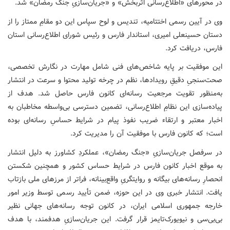
در محورهای «اطلاع‌رسانی اثربخش» و «جریان‌سازیِ جنگ رمضان» شد.
وی در آیین رسمی اختتامیه، تندیس و لوح سپاس این دو مقامِ ممتاز را از
دستان حسینعلی امیری، استاندار فارس و رئیس شورای اطلاع‌رسانی استان
فارس، دریافت کرد.
این موفقیت بر پایه شاخص‌های فنی شامل مهارت در نگارش تخصصی،
صحت‌سنجیِ دقیقِ رویدادها، نظم در چرخه تولید محتوا و سرعت در انتشار
به‌منظور تقویت مرجعیت رسانه‌ای کانون فارس حاصل شد. هدف از
پیاده‌سازی این نظامِ اطلاع‌رسانی، تضمین دسترسی بی‌واسطه مخاطبان به
اخبار معتبر و ارتقاء ضریب نفوذ پیام در شرایط حساسِ رسانه‌ای بوده
است؛ که کانون فارس با موفقیت آن را مدیریت کرد.
در سرفصل جریان‌سازیِ «جنگ رمضان»، عملکردِ کشاورز به دلیل انتشار
به موقع اخبار کانون فارس در شرایط حساس کشور و همچنین شکستن
انحصارِ رسانه‌های بیگانه و روایتگریِ واقع‌بینانه، فراتر از مرزهای ملی بازتاب
یافت. انتشار خبری وی در این حوزه، ضمن تأیید رسمی توسط وزیر امور
خارجه جمهوری اسلامی ایران، در کانون توجه رسانه‌های جهانی نظیر
بی‌بی‌سی و نیویورک‌تایمز قرار گرفت. این جریان‌سازیِ هدفمند، با هدف