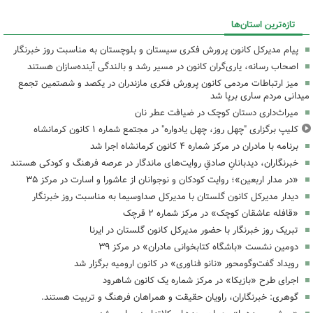
تازه‌ترین استان‌ها
پیام مدیرکل کانون پرورش فکری سیستان و بلوچستان به مناسبت روز خبرنگار
اصحاب رسانه، یاری‌گران کانون در مسیر رشد و بالندگی آینده‌سازان هستند
میز ارتباطات مردمی کانون پرورش فکری مازندران در یکصد و شصتمین تجمع
میدانی مردم ساری برپا شد
میراث‌داری دستان کوچک در ضیافت عطر نان
کلیپ برگزاری "چهل روز، چهل یادواره" در مجتمع شماره ۱ کانون کرمانشاه
برنامه با مادران در مرکز شماره ۴ کانون کرمانشاه اجرا شد
خبرنگاران، دیدبانانِ صادقِ روایت‌های ماندگار در عرصه فرهنگ و کودکی هستند
«در مدار اربعین»؛ روایت کودکان و نوجوانان از عاشورا و اسارت در مرکز ۳۵
دیدار مدیرکل کانون گلستان با مدیرکل صداوسیما به مناسبت روز خبرنگار
«قافله عاشقان کوچک» در مرکز شماره ۲ قرچک
تبریک روز خبرنگار با حضور مدیرکل کانون گلستان در ایرنا
دومین نشست «باشگاه کتابخوانی مادران» در مرکز ۳۹
رویداد گفت‌وگومحور «نانو فناوری» در کانون ارومیه برگزار شد
اجرای طرح «بازیکا» در مرکز شماره یک کانون شاهرود
گوهری: خبرنگاران، راویان حقیقت و همراهان فرهنگ و تربیت هستند.