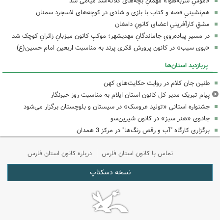
«موشِ سربه‌هوا» مهمانِ بچه‌های کلاته‌اسد میامی شد
هم‌نشینیِ قصه و کتاب با بازی و شادی در کوچه‌های لاسجرد سمنان
مشقِ کارآفرینیِ اعضای کانونِ دامغان
در مسیرِ پیاده‌رویِ جاماندگانِ مهدیشهر؛ موکبِ کانون میزبانِ زائرانِ کوچک شد
«بوی سیب» در کانون پرورش فکری پرند به مناسبت اربعین امام حسین(ع)
پربازدید استان‌ها
طنین جان کلام در روایت حکایت‌های کهن
پیام تبریک مدیر کل کانون استان ایلام به مناسبت روز خبرنگار
جشنواره استانی «تولید عروسک» در سیستان و بلوچستان برگزار می‌شود
جادوی «هنر سبز» در کانون شیرین‌سو
برگزاری کارگاه "آب و رقص رنگ‌ها" در مرکز 3 همدان
تماس با کانون استان فارس
درباره کانون استان فارس
نسخه دسکتاپ