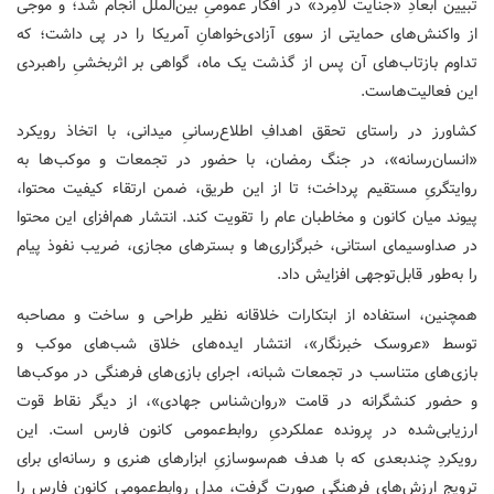
تبیین ابعادِ «جنایت لامِرد» در افکار عمومیِ بین‌الملل انجام شد؛ و موجی
از واکنش‌های حمایتی از سوی آزادی‌خواهانِ آمریکا را در پی داشت؛ که
تداوم بازتاب‌های آن پس از گذشت یک ماه، گواهی بر اثربخشیِ راهبردی
این فعالیت‌هاست.
کشاورز در راستای تحقق اهدافِ اطلاع‌رسانیِ میدانی، با اتخاذ رویکرد
«انسان‌رسانه»، در جنگ رمضان، با حضور در تجمعات و موکب‌ها به
روایتگریِ مستقیم پرداخت؛ تا از این طریق، ضمن ارتقاء کیفیت محتوا،
پیوند میان کانون و مخاطبان عام را تقویت کند. انتشار هم‌افزای این محتوا
در صداوسیمای استانی، خبرگزاری‌ها و بسترهای مجازی، ضریب نفوذ پیام
را به‌طور قابل‌توجهی افزایش داد.
همچنین، استفاده از ابتکارات خلاقانه نظیر طراحی و ساخت و مصاحبه
توسط «عروسک خبرنگار»، انتشار ایده‌های خلاق شب‌های موکب و
بازی‌های متناسب در تجمعات شبانه، اجرای بازی‌های فرهنگی در موکب‌ها
و حضور کنشگرانه در قامت «روان‌شناس جهادی»، از دیگر نقاط قوت
ارزیابی‌شده در پرونده عملکردیِ روابط‌عمومی کانون فارس است. این
رویکردِ چندبعدی که با هدف هم‌سوسازیِ ابزارهای هنری و رسانه‌ای برای
ترویج ارزش‌های فرهنگی صورت گرفت، مدلِ روابط‌عمومی کانون فارس را