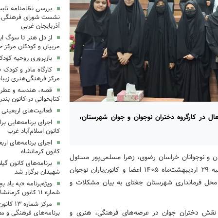
بررسی نظامنامه تابس
نشست شورای فرهنگی، ه
آذربایجان غربی
از دل هنر تا سوگ اب
مربیان و کودکان مرکز ح
بازپروری روحیه کود
کارگاه مادر و کودک 
مرکز فرهنگی‌هنری زیبا
قصه، هندسه و عطر پی
کتابخوانی در کانون بند
فعالیت‌های اربعینی د
ال در کارگروه دختران نوجوان و جوان شهرستان،
کانون اسلام‌آباد غرب
کانون کرمانشاه
ن و نوجوانان خراسان رضوی، زهرا مسلمی‌پور مسئول
برنامه‌های کانون گی
مرکز فرهنگی، هنری جغتای با اعلام این خبرگ فت: سه‌شنبه ۲۹ اردیبهشت‌ماه ۱۴۰۵ اعضا و کانون‌یاران نوجوان
شهیدان برگزار شد
 محل فرمانداری شهرستان جغتای به بیان مشکلات و
ویژه‌برنامه «به یاد 
شماره ۱۱ کانون کرمانشاه برگزار شد
مرکز شمار
نقش دختران جوان در عرصه‌های فرهنگی، هنری و
برنامه‌های فرهنگی و مع