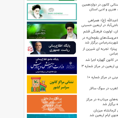
تانی کانون در دوازدهمین
نری و ادبی استان
اعبدالله (ع)؛ همراهی
اجی‌آباد در اربعین حسینی
کان، اولویت فرهنگی قشم
«عروسک‌های بقچه‌ای» در
شهربندرعباس برگزار شد
تزا؛ تجربه ای شیرین از
رعباس
ر کانون گهواره اجرا شد
اجرای برنامه‌هایی برای اربعین در مرکز شماره ۳
اجرای برنامه‌های اربعینی در مرکز شماره ۱۰
لانغرب در سوگ سالار
بچه‌های میناب» در مرکز
ه ۱۳ کانون کرمانشاه میزبان
نوی ایام اربعین شد