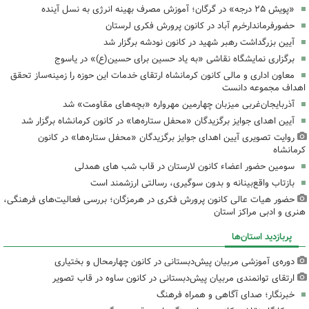
«پویش ۲۵ درجه» در گرگان؛ آموزش مصرف بهینه انرژی به نسل آینده
حضورفرماندارخرم آباد در کانون پرورش فکری لرستان
آیین بزرگداشت رهبر شهید در کانون نودشه برگزار شد
برگزاری نمایشگاه نقاشی «به یاد حسین برای حسین(ع)» در یاسوج
معاون اداری و مالی کانون کرمانشاه ارتقای خدمات این حوزه را زمینه‌ساز تحقق
اهداف مجموعه دانست
آذربایجان‌غربی میزبان چهارمین مهرواره «بچه‌های مقاومت» شد
آیین اهدای جوایز برگزیدگان «محفل ستاره‌ها» در کانون کرمانشاه برگزار شد
روایت تصویری آیین اهدای جوایز برگزیدگان «محفل ستاره‌ها» در کانون
کرمانشاه
سومین حضور اعضاء کانون لارستان در قاب شب های همدلی
بازتاب واقع‌بینانه و بدون سوگیری، رسالتی ارزشمند است
حضور هیات عالی کانون پرورش فکری در هرمزگان؛ بررسی فعالیت‌های فرهنگی،
هنری و ادبی مراکز استان
پربازدید استان‌ها
دوره‌ی آموزشی مربیان پیش‌دبستانی در کانون چهارمحال و بختیاری
ارتقای توانمندی مربیان پیش‌دبستانی در کانون ساوه در قاب تصویر
خبرنگار؛ صدای آگاهی و همراه فرهنگ