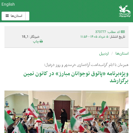
English
استان‌ها
کد مطلب: 373777
تاریخ انتشار:
۵ خرداد ۱۴۰۵ - ۱۱:۵۶
خبرنگار: 1_18
چاپ
استان‌ها
اردبیل
همزمان با ایام گرامیداشت آزادسازی خرمشهر و روز دزفول؛
ویژه‌برنامه «پاتوق نوجوانان مبارز» در کانون نمین
برگزارشد