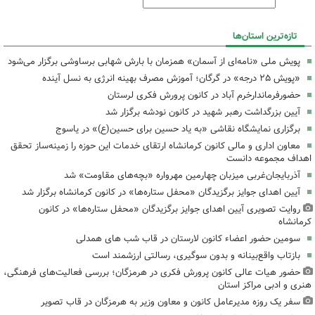
تازه‌ترین استان‌ها
پویش ملی «نامه‌ای از آسمان» همزمان با بارش شهابی برساوشی برگزار می‌شود
«پویش ۲۵ درجه» در گرگان؛ آموزش مصرف بهینه انرژی به نسل آینده
حضورفرماندارخرم آباد در کانون پرورش فکری لرستان
آیین بزرگداشت رهبر شهید در کانون نودشه برگزار شد
برگزاری نمایشگاه نقاشی «به یاد حسین برای حسین(ع)» در یاسوج
معاون اداری و مالی کانون کرمانشاه ارتقای خدمات این حوزه را زمینه‌ساز تحقق
اهداف مجموعه دانست
آذربایجان‌غربی میزبان چهارمین مهرواره «بچه‌های مقاومت» شد
آیین اهدای جوایز برگزیدگان «محفل ستاره‌ها» در کانون کرمانشاه برگزار شد
روایت تصویری آیین اهدای جوایز برگزیدگان «محفل ستاره‌ها» در کانون
کرمانشاه
سومین حضور اعضاء کانون لارستان در قاب شب های همدلی
بازتاب واقع‌بینانه و بدون سوگیری، رسالتی ارزشمند است
حضور هیات عالی کانون پرورش فکری در هرمزگان؛ بررسی فعالیت‌های فرهنگی،
هنری و ادبی مراکز استان
سفر یک روزه مدیرعامل کانون و معاون وزیر به هرمزگان در قاب تصویر