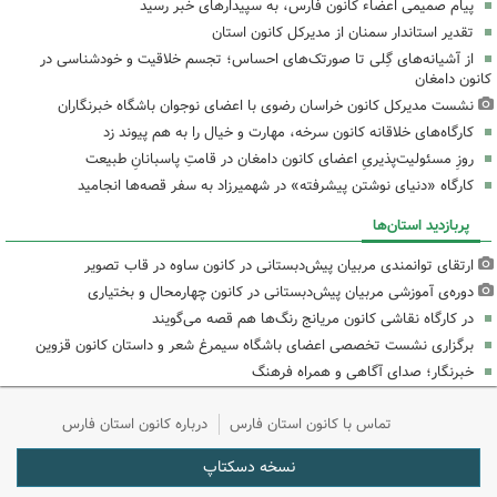
پیام صمیمی اعضاء کانون فارس، به سپیدارهای خبر رسید
تقدیر استاندار سمنان از مدیرکل کانون استان
از آشیانه‌های گِلی تا صورتک‌های احساس؛ تجسم خلاقیت و خودشناسی در
کانون دامغان
نشست مدیرکل کانون خراسان رضوی با اعضای نوجوان باشگاه خبرنگاران
کارگاه‌های خلاقانه کانون سرخه، مهارت و خیال را به هم پیوند زد
روزِ مسئولیت‌پذیریِ اعضای کانون دامغان در قامتِ پاسبانانِ طبیعت
کارگاه «دنیای نوشتن پیشرفته» در شهمیرزاد به سفر قصه‌ها انجامید
پربازدید استان‌ها
ارتقای توانمندی مربیان پیش‌دبستانی در کانون ساوه در قاب تصویر
دوره‌ی آموزشی مربیان پیش‌دبستانی در کانون چهارمحال و بختیاری
در کارگاه نقاشی کانون مریانج رنگ‌ها هم قصه می‌گویند
برگزاری نشست تخصصی اعضای باشگاه سیمرغ شعر و داستان کانون قزوین
خبرنگار؛ صدای آگاهی و همراه فرهنگ
تماس با کانون استان فارس
درباره کانون استان فارس
نسخه دسکتاپ