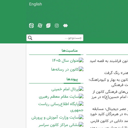
English
مناسبت‌ها
نون فراشبند به قصه امید
هنر» رنگ گرفت
پیوندها
ون به بهار و کبودراهنگ؛
ت فرهنگی
ش‌های فرهنگی کانون از
امام حسین(ع)» در مرز
 عصر دیجیتال؛ مسابقه
 در هرمزگان کلید خورد
مد دانایی در کانون فارس
ئران؛ حماسه‌یِ سپیده‌دمِ