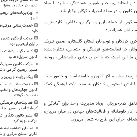
اعی استانداری، دبیر شورای هماهنگی مبارزه با مواد
کانون در جاده‌یِ عشق
 کانون ,، در محله انجیراب گرگان برگزار شد.
ویژه‌برنامه‌های اربع
البرز
 سرگرمی از جمله بازی و سرگرمی، نقاشی، کاردستی و
خدمت‌رسانی موکب‌های
ب آنان همراه بود.
دارد
موکب آزادگان کانون 
فکری کودکان و نوجوانان استان گلستان، ضمن تبریک
زائران اربعینی بود
نان در فعالیت‌های فرهنگی و اجتماعی، نشان‌دهنده
کلیپ گرامی‌داشت یا
 ما این است که با اجرای چنین برنامه‌هایی، روحیه
کانون سرپل‌ذهاب
موکب کانون سرپل‌ذها
مسیر اربعین گرامی دا
د پیوند میان مراکز کانون و جامعه است و حضور سیار
پیک روایت و پیروزی (۱۵)، میدان‌داری نوجوان
 افزایش دسترسی کودکان به محصولات فرهنگی کمک
خدمت‌رسانی در مسیر
کانون چهارمحال و بختیا
به دست گرفتند
فعالیت‌های فرهنگی 
طق کم‌برخوردار، ایجاد مدیریت واحد برای آمادگی و
کرمانشاه در مسیر نجف ت
کار داوطلبانه و فعالیت‌های جهادی در میان مربیان،
عضو کانون کنگاور کل
هداف اجرای این طرح به شمار می‌رود.
موکب تهیه کرد
امضای تفاهم‌نامه ه
فکری استان مرکزی و 