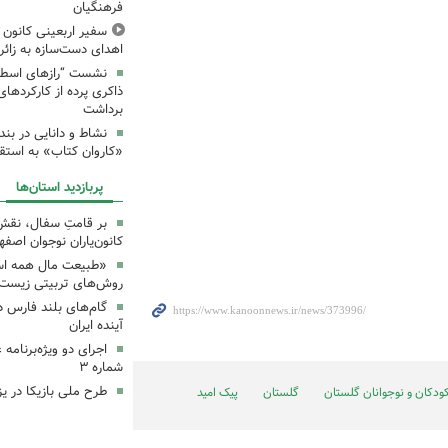
فرهنگیان
سفیر اربعینی کانون ک
اهدای دست‌سازه به زائر
نشست “رازهای اسطوره
ذاکری پرده از کارکردهای
برداشت
نشاط و دانایی در بند
«کاروان کتاب» به استق
پربازدید استان‌ها
بر قامتِ سفال، نقشِ م
کانون‌یاران نوجوان اصفه
«طبیعت مال همه اس
روش‌های تربیتی زیست‌
گام‌های بلند فارس 
آینده ایران
اجرای دو ویژه‌برنامه
شماره ۳
طرح ملی بازیکا در یز
ودکان و نوجوانان گلستان
گلستان
پیک امید