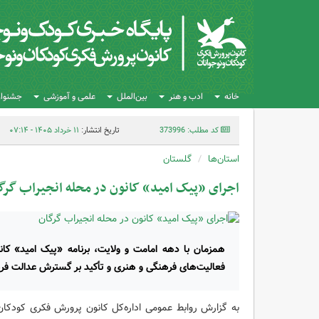
خانه
ادب و هنر
بین‌الملل
علمی و آموزشی
جشنواره
کد مطلب: 373996
تاریخ انتشار:
۱۱ خرداد ۱۴۰۵ - ۰۷:۱۴
استان‌ها
گلستان
اجرای «پیک امید» کانون در محله انجیراب گرگ
همزمان با دهه امامت و ولایت، برنامه «پیک امید» کان
فعالیت‌های فرهنگی و هنری و تأکید بر گسترش عدالت فره
به گزارش روابط عمومی اداره‌کل کانون پرورش فکری کودکان