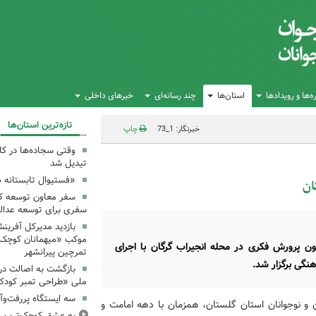
‌ها و رویدادها
استان‌ها
چند رسانه‌ای
خبرهای داخلی
تازه‌ترین استان‌ها
خبرنگار: 1_73
چاپ
وقتی سجاده‌ها در کا
تیدیل شد
«فستیوال تابستانه 
ان
سفر معاون توسعه کان
سفری برای توسعه عدال
بازدید مدیرکل آفرین
موکب «میهمانان کوچک 
ون پرورش فکری در محله انجیراب گرگان با اجرای
تمرچین پیرانشهر
نگی برگزار شد.
بازگشت به اصالت در
ملی «طراحی تمبر کودک»
سه ایستگاه پررفت‌وآ
 و نوجوانان استان گلستان، همزمان با دهه امامت و
به عشقِ کوچک‌ترین زا