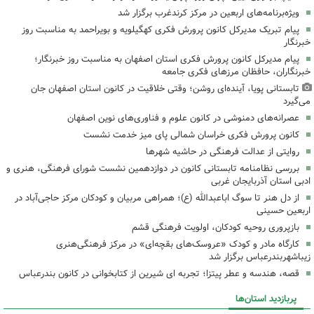
ویژه‌برنامه‌های اربعین در مرکز کرندغرب برگزار شد
پیام تبریک مدیرکل کانون پرورش فکری کهگیلویه و بویراحمد به مناسبت روز
خبرنگار
پیام مدیرکل کانون پرورش فکری استان اصفهان به مناسبت روز خبرنگار؛
خبرنگاران، حافظان مرزهای فکری جامعه
تابستانی پویا، آینده‌ای روشن؛ وقتی خلاقیت در کانون استان اصفهان جان
می‌گیرد
عصرانه‌های دمنوشی در کانون علوم و فناوری‌های نوین اصفهان
کانون پرورش فکری خراسان شمالی پای میز خدمت نشست
روایتی از عدالت فرهنگی در حاشیه شهرها
بررسی نظامنامه تابستانی کانون در دوازدهمین نشست شورای فرهنگی، هنری و
ادبی استان آذربایجان غربی
از دل هنر تا سوگ اباعبدالله (ع)؛ همراهی مربیان و کودکان مرکز حاجی‌آباد در
اربعین حسینی
بازپروری روحیه کودکان، اولویت فرهنگی قشم
کارگاه مادر و کودک «عروسک‌های بقچه‌ای» در مرکز فرهنگی‌هنری
زیباشهربندرعباس برگزار شد
قصه، هندسه و عطر پیتزا؛ تجربه ای شیرین از کتابخوانی در کانون بندرعباس
پربازدید استان‌ها