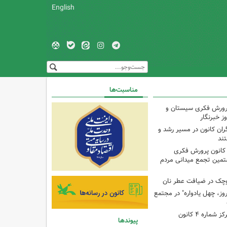
English
مناسبت‌ها
پرورش فکری سیستان و
ز خبرنگار
ران کانون در مسیر رشد و
تند
 کانون پرورش فکری
تمین تجمع میدانی مردم
وچک در ضیافت عطر نان
وز، چهل یادواره" در مجتمع
برنامه با مادران در مرکز شماره ۴ کانون
پیوندها