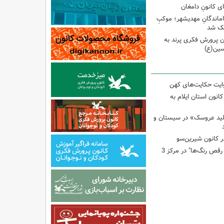
ی کانونِ دامغان
جاماندگانِ مهدیشهر؛ موکبِ
وچک شد
 پرورش فکری پرند به
سین(ع)
وایت حکایت‌های کهن
انون استان ایلام به
لید عروسک» در سیستان و
 کانون شیرین‌سو
برگزاری کارگاه "آب و رقص رنگ‌ها" در مرکز 3