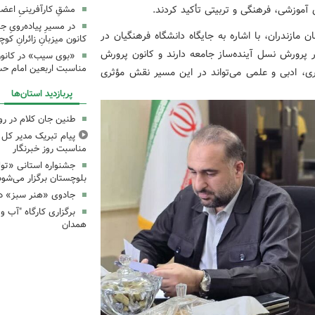
آموزشی، فرهنگی و تربیتی تأکید کردند.
مشقِ کارآفرینیِ اعضا
در مسیرِ پیاده‌رویِ 
مازندران، با اشاره به جایگاه دانشگاه فرهنگیان در
کانون میزبانِ زائرانِ ک
پرورش نسل آینده‌ساز جامعه دارند و کانون پرورش
«بوی سیب» در کانون
مناسبت اربعین امام ح
ری، ادبی و علمی می‌تواند در این مسیر نقش مؤثری
پربازدید استان‌ها
طنین جان کلام در ر
پیام تبریک مدیر کل ک
مناسبت روز خبرنگار
جشنواره استانی «تو
بلوچستان برگزار می‌شود
جادوی «هنر سبز» در
همدان