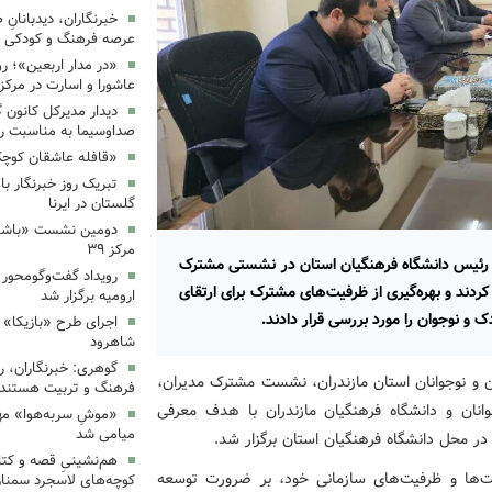
خبرنگاران، دیدبانانِ 
عرصه فرهنگ و کودکی 
«در مدار اربعین»؛ رو
عاشورا و اسارت در مرکز ۳۵
دیدار مدیرکل کانون 
صداوسیما به مناسبت رو
«قافله عاشقان کوچک» د
تبریک روز خبرنگار ب
گلستان در ایرنا
دومین نشست «باشگاه
مرکز ۳۹
 و رئیس دانشگاه فرهنگیان استان در نشستی مشترک
رویداد گفت‌وگومحور «
دند و بهره‌گیری از ظرفیت‌های مشترک برای ارتقای
ارومیه برگزار شد
و نوجوان را مورد بررسی قرار دادند.
اجرای طرح «بازیکا» 
شاهرود
گوهری: خبرنگاران، ر
ن و نوجوانان استان مازندران، نشست مشترک مدیران،
فرهنگ و تربیت هستند.
انان و دانشگاه فرهنگیان مازندران با هدف معرفی
«موشِ سربه‌هوا» مهم
میامی شد
ر محل دانشگاه فرهنگیان استان برگزار شد.
هم‌نشینیِ قصه و کتا
ها و ظرفیت‌های سازمانی خود، بر ضرورت توسعه
کوچه‌های لاسجرد سمنا