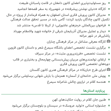
روزِ مسئولیت‌پذیریِ اعضای کانون دامغان در قامتِ پاسبانانِ طبیعت
کارگاه «دنیای نوشتن پیشرفته» در شهمیرزاد به سفر قصه‌ها انجامید
مدیرکل کانون پرورش فکری استان اصفهان به همراه فرماندار از پروژه در حال
تکمیل کانون چادگان بازدید کردند؛ گامی بلند در مسیر تحقق عدالت فرهنگی
فراخوان بین‌المللی «رجزهای عاشورایی؛ از کربلا تا قدس» منتشر شد
دیدار و تجلیل مدیرکل آذربایجان شرقی از خانواده شهید والامقام مهرداد
پاشایی‌فر در شهر مراغه
کارگاه معرفی مشاغل در مرکز فرهنگی چناران
برگزاری نشست تخصصی اعضای باشگاه سیمرغ شعر و داستان کانون قزوین
نشست تخصصی «فرزندپروری مثبت»؛ در مرکز سیراف
ارتقای توانمندی‌های مربیان پیش‌دبستانی چهارمحال و بختیاری در قالب
دوره‌های تخصصی کانون پرورش فکری
اجرای طرح «بازیکا» در مراکز فرهنگی هنری کانون گلستان
پویش ملی «نامه‌ای از آسمان» همزمان با بارش شهابی برساوشی برگزار می‌شود
هندسه کلام در ترازوی چالش شاعرانه سیمرغ
پربازدید استان‌ها
طنین جان کلام در روایت حکایت‌های کهن
جشنواره استانی «تولید عروسک» در سیستان و بلوچستان برگزار می‌شود