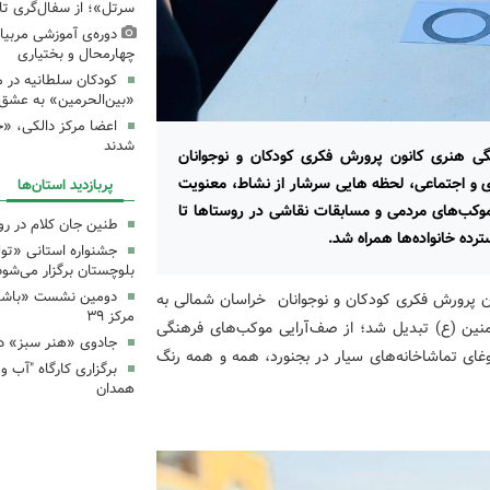
سرتل»؛ از سفال‌گری تا
دوره‌ی آموزشی مربیا
چهارمحال و بختیاری
کودکان سلطانیه در 
«بین‌الحرمین» به عشق 
اعضا مرکز دالکی، «خ
شدند
گی هنری کانون پرورش فکری کودکان و نوجوانان
ری و اجتماعی، لحظه هایی سرشار از نشاط، معنویت
پربازدید استان‌ها
ی موکب‌های مردمی و مسابقات نقاشی در روستاها تا
طنین جان کلام در ر
رده خانواده‌ها همراه شد.
جشنواره استانی «تو
بلوچستان برگزار می‌شود
دومین نشست «باشگاه
ن پرورش فکری کودکان و نوجوانان خراسان شمالی به
مرکز ۳۹
منین (ع) تبدیل شد؛ از صف‌آرایی موکب‌های فرهنگی
جادوی «هنر سبز» در
ودجوش اعضای مرکز ۲ اسفراین و غوغای تماشاخانه‌های سیار در بجنورد، همه و همه رنگ
همدان