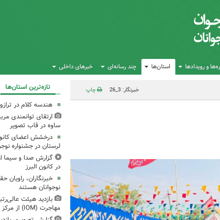
‌ها و رویدادها
استان‌ها
چند رسانه‌ای
خبرهای داخلی
تازه‌ترین استان‌ها
خبرنگار: 3_26
چاپ
هندسه کلام در تراز
ارتقای توانمندی مرب
ساوه در قاب تصویر
درخشش اعضای کانون 
لرستان در جشنواره نوجو
گزارش صدا و سیما از 
در کانون البرز
خبرنگاران، راویان ح
نوجوانان هستند
بازدید هیئت عالی‌رتب
مهاجرت (IOM) از مرکز فرهنگی شماره ۳ مشهد
گزارش تصویری بازدید