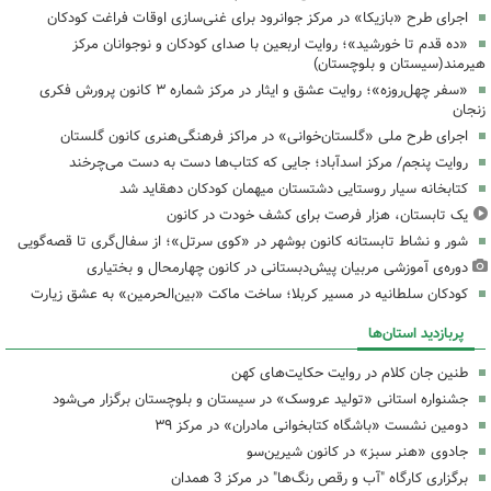
اجرای طرح «بازیکا» در مرکز جوانرود برای غنی‌سازی اوقات فراغت کودکان
«ده قدم تا خورشید»؛ روایت اربعین با صدای کودکان و نوجوانان مرکز
هیرمند(سیستان و بلوچستان)
«سفر چهل‌روزه»؛ روایت عشق و ایثار در مرکز شماره ۳ کانون پرورش فکری
زنجان
اجرای طرح ملی «گلستان‌خوانی» در مراکز فرهنگی‌هنری کانون گلستان
روایت پنجم/ مرکز اسدآباد؛ جایی که کتاب‌ها دست به دست می‌چرخند
کتابخانه سیار روستایی دشتستان میهمان کودکان دهقاید شد
یک تابستان، هزار فرصت برای کشف خودت در کانون
شور و نشاط تابستانه کانون بوشهر در «کوی سرتل»؛ از سفال‌گری تا قصه‌گویی
دوره‌ی آموزشی مربیان پیش‌دبستانی در کانون چهارمحال و بختیاری
کودکان سلطانیه در مسیر کربلا؛ ساخت ماکت «بین‌الحرمین» به عشق زیارت
پربازدید استان‌ها
طنین جان کلام در روایت حکایت‌های کهن
جشنواره استانی «تولید عروسک» در سیستان و بلوچستان برگزار می‌شود
دومین نشست «باشگاه کتابخوانی مادران» در مرکز ۳۹
جادوی «هنر سبز» در کانون شیرین‌سو
برگزاری کارگاه "آب و رقص رنگ‌ها" در مرکز 3 همدان