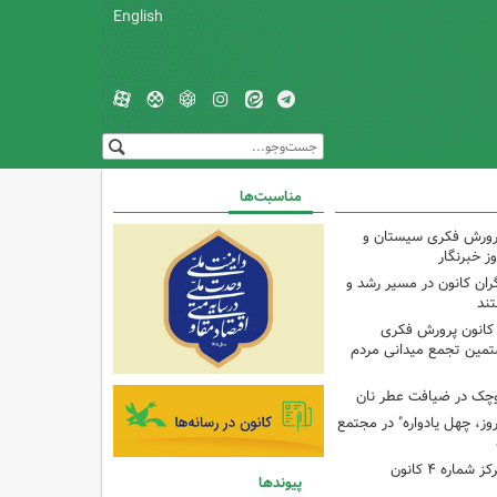
English
مناسبت‌ها
پرورش فکری سیستان و
ز خبرنگار
ران کانون در مسیر رشد و
تند
 کانون پرورش فکری
تمین تجمع میدانی مردم
وچک در ضیافت عطر نان
وز، چهل یادواره" در مجتمع
برنامه با مادران در مرکز شماره ۴ کانون
پیوندها