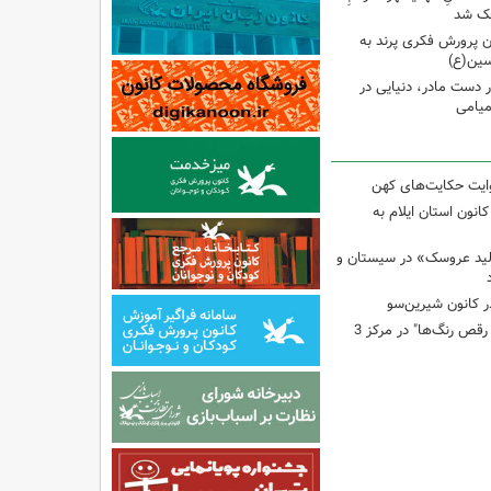
وچک شد
 پرورش فکری پرند به
سین(ع)
ر دست مادر، دنیایی در
یامی
وایت حکایت‌های کهن
انون استان ایلام به
لید عروسک» در سیستان و
 کانون شیرین‌سو
برگزاری کارگاه "آب و رقص رنگ‌ها" در مرکز 3