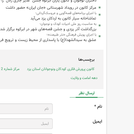
دختران نوجوان و کانون یاران ابرکوه جشن "غدیر جاری زلال" را بر
مرکز کانون در رویداد شهرستانی «جان ایران» حضور داشت
با اجرای برنامه‌های قصه‌گویی و عروسک‌گردانی؛
تماشاخانه سیار کانون به اردکان یزد می‌آید
به مناسبت روز ملی ادبیات کودک و نوجوان؛
بزرگداشت آذر یزدی و جشن قصه‌های شهر در ابرکوه برگزار شد
با اجرای پویش فرهنگی «نذر طبیعت»؛
عشق به سیدالشهدا(ع) با پاسداری از محیط زیست و ترویج فر
برچسب‌ها
کانون پرورش فکری کودکان ونوجوانان استان یزد
مرکز شماره 2 ابرکوه یزد
دهه امامت و ولایت
ارسال نظر
نام *
ایمیل