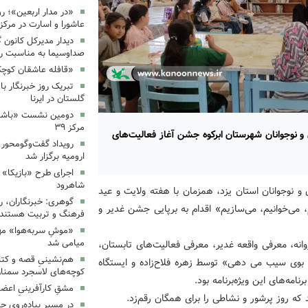
«در مدار اربعین»؛ رو
عاشورا و اسارت در مرکز ۳۵
دیدار مدیرکل کانون 
صداوسیما به مناسبت رو
«قافله عاشقان کوچک» د
تبریک روز خبرنگار ب
گلستان در ایرنا
دومین نشست «باشگاه
مرکز ۳۹
و نوجوانان شهرستان ابرکوه جشن آغاز فعالیت‌های
رویداد گفت‌وگومحور «
ارومیه برگزار شد
اجرای طرح «بازیکا» 
شاهرود
و نوجوانان استان یزد، همزمان با هفته ولایت و عید
گوهری: خبرنگاران، ر
 ایران می‌مانیم، می‌خوانیم، می‌سازیم» اقدام به برپایی جشن غدیر و
فرهنگ و تربیت هستند.
«موشِ سربه‌هوا» مهم
میامی شد
انه، معرفی واقعه غدیر، معرفی فعالیت‌های تابستان،
هم‌نشینیِ قصه و کتا
بوی سیب می دهی» توسط زهره فلاح‌زاده و ایستگاه
کوچه‌های لاسجرد سمنا
امه‌های این ویژه‌برنامه بود.
مشقِ کارآفرینیِ اعضا
در مسیرِ پیاده‌رویِ 