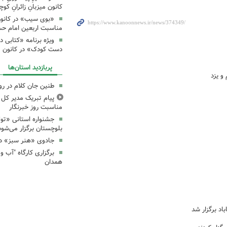
کانون میزبانِ زائرانِ ک
«بوی سیب» در کانون
مناسبت اربعین امام ح
ویژه برنامه «کتابی د
دست کودک» در کانون م
پربازدید استان‌ها
و یزد
طنین جان کلام در ر
پیام تبریک مدیر کل ک
مناسبت روز خبرنگار
جشنواره استانی «تو
بلوچستان برگزار می‌شود
جادوی «هنر سبز» در
همدان
اد برگزار شد