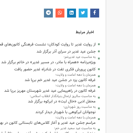
اخبار مرتبط
از روایت غدیر تا روایت کودکان؛ نشست فرهنگی کانون‌های قم 
جشن عید غدیر در سرای آذر برگزار شد
به مناسبت عید غدیرخم؛
ویژه‌برنامه «همراه با مادر، در مسیر غدیر» در خاتم برگزار شد
کانون پرورش فکری تفت در شادراه غدیر حضور یافت
همزمان با دهه امامت و ولایت؛
غرفه کانون یزد در جشن عید غدیر خم برپا شد
همزمان با دهه امامت و ولایت؛
غرفه کانون در راهپیمایی عید غدیر شهرستان مهریز برپا شد
به مناسبت سالروز ارتحال بنیانگذار انقلاب اسلامی؛
محفل ادبی «خال لبت» در ابرکوه برگزار شد
به مناسبت روز شهرداری؛
نوجوانان ابرکوهی با شهردار دیدار کردند
همزمان با دهه امامت و ولایت؛
مراسم جشن عید غدیر و آغاز کلاس‌های تابستانی کانون در بهاب
به مناسبت عید سعید غدیر خم؛