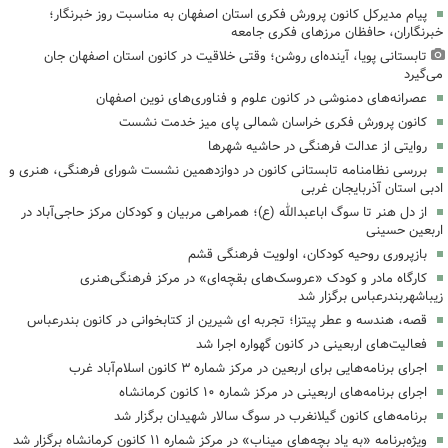
پیام مدیرکل کانون پرورش فکری استان اصفهان به مناسبت روز خبرنگار؛
خبرنگاران، حافظان مرزهای فکری جامعه
تابستانی پویا، آینده‌ای روشن؛ وقتی خلاقیت در کانون استان اصفهان جان
می‌گیرد
عصرانه‌های دمنوشی در کانون علوم و فناوری‌های نوین اصفهان
کانون پرورش فکری خراسان شمالی پای میز خدمت نشست
روایتی از عدالت فرهنگی در حاشیه شهرها
بررسی نظامنامه تابستانی کانون در دوازدهمین نشست شورای فرهنگی، هنری و
ادبی استان آذربایجان غربی
از دل هنر تا سوگ اباعبدالله (ع)؛ همراهی مربیان و کودکان مرکز حاجی‌آباد در
اربعین حسینی
بازپروری روحیه کودکان، اولویت فرهنگی قشم
کارگاه مادر و کودک «عروسک‌های بقچه‌ای» در مرکز فرهنگی‌هنری
زیباشهربندرعباس برگزار شد
قصه، هندسه و عطر پیتزا؛ تجربه ای شیرین از کتابخوانی در کانون بندرعباس
فعالیت‌های اربعینی در کانون گهواره اجرا شد
اجرای برنامه‌هایی برای اربعین در مرکز شماره ۳ کانون اسلام‌آباد غرب
اجرای برنامه‌های اربعینی در مرکز شماره ۱۰ کانون کرمانشاه
برنامه‌های کانون گیلانغرب در سوگ سالار شهیدان برگزار شد
ویژه‌برنامه «به یاد بچه‌های میناب» در مرکز شماره ۱۱ کانون کرمانشاه برگزار شد