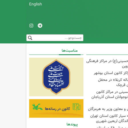
English
مناسبت‌ها
حسینی(ع) در مراکز فرهنگی
وین
کز کانون استان بوشهر
له کربلا» در محفل
ن قرچک
ینی در مراکز کانون
جوانان استان آذرباجان
و معاون وزیر به هرمزگان
 سیار کانون استان تهران
اندگان اربعین شهرری
پیوندها
 پرورش فکری استان