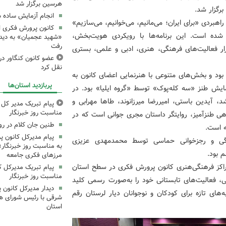
هرسین برگزار شد
انجام آزمایش ساده ش
اهبردی «برای ایران؛ می‌مانیم، می‌خوانیم، می‌سازیم»
کانون پرورش فکری اس
شده است. این برنامه‌ها با رویکردی هویت‌بخش،
«شهید عجمیان» به دیدار
رفت
مرار فعالیت‌های فرهنگی، هنری، ادبی و علمی، بستری
عضو کانون کنگاور در
نقل کرد
 بود و بخش‌های متنوعی با هنرنمایی اعضای کانون به
پربازدید استان‌ها
ایش طنز «سه کله‌پوک» توسط «گروه ایلیا» بود. در
، آیدین باستی، امیررضا میرزانوند، طاها مهرابی و
پیام تبریک مدیر کل ک
مناسبت روز خبرنگار
اهی طنزآمیز، روایتگر داستان مجری جوانی است که در
طنین جان کلام در ر
ه است.
پیام مدیرکل کانون 
هنگی و رجزخوانی حماسی توسط محمدمهدی عزیزی
به مناسبت روز خبرنگار؛
مرزهای فکری جامعه
مراکز فرهنگی‌هنری کانون پرورش فکری در سطح استان
پیام تبریک مدیرکل ک
مناسبت روز خبرنگار
ی، فعالیت‌های تابستانی خود را به‌صورت رسمی کلید
دیدار مدیرکل کانون 
های تازه برای کودکان و نوجوانان دیار لرستان رقم
شرقی با رئیس شورای ه
استان