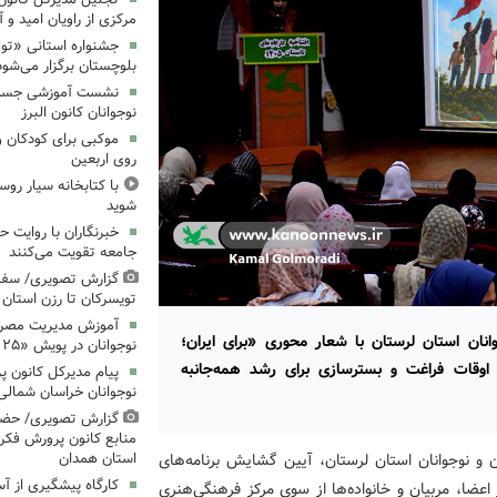
مرکزی از راویان امید و 
جشنواره استانی «تو
بلوچستان برگزار می‌شود
نشست آموزشی جست‌و
نوجوانان کانون البرز
موکبی برای کودکان و 
روی اربعین
با کتابخانه سیار روس
شوید
خبرنگاران با روایت حق
جامعه تقویت می‌کنند
گزارش تصویری/ سفر 
تویسرکان تا رزن استان
آموزش مدیریت مصرف 
انان استان لرستان با شعار محوری «برای ایران؛
نوجوانان در پویش «۲۵ درجه؛ قرار همدلی»
 اوقات فراغت و بسترسازی برای رشد همه‌جانبه
پیام مدیرکل کانون 
نوجوانان خراسان شمالی 
گزارش تصویری/ حضو
منابع کانون پرورش فکری
 و نوجوانان استان لرستان، آیین گشایش برنامه‌های
استان همدان
کارگاه پیشگیری از آ
عضا، مربیان و خانواده‌ها از سوی مرکز فرهنگی‌هنری